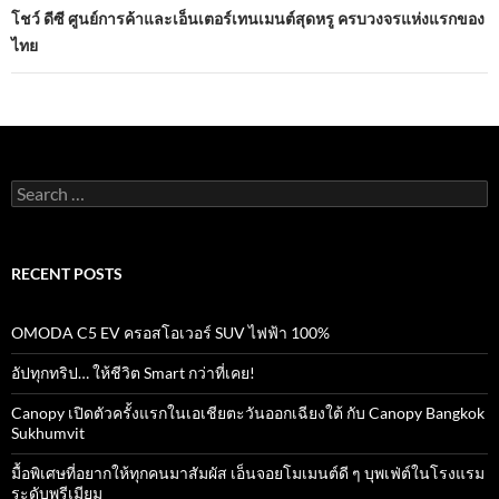
โชว์ ดีซี ศูนย์การค้าและเอ็นเตอร์เทนเมนต์สุดหรู ครบวงจรแห่งแรกของ
ไทย
Search
for:
RECENT POSTS
OMODA C5 EV ครอสโอเวอร์ SUV ไฟฟ้า 100%
อัปทุกทริป… ให้ชีวิต Smart กว่าที่เคย!
Canopy เปิดตัวครั้งแรกในเอเชียตะวันออกเฉียงใต้ กับ Canopy Bangkok
Sukhumvit
มื้อพิเศษที่อยากให้ทุกคนมาสัมผัส เอ็นจอยโมเมนต์ดี ๆ บุพเฟ่ต์ในโรงแรม
ระดับพรีเมียม