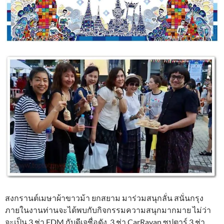
สงกรานต์เมษาผ้าขาวม้า ยกสยาม มาร่วมสนุกลั่น สนั่นกรุง
ภายในงานท่านจะได้พบกับกิจกรรมความสนุกมากมาย ไม่ว่า
จะเป็น 3 ช่า EDM กับดีเจชื่อดัง, 3 ช่า CarRavan ซุปตาร์ 3 ช่า