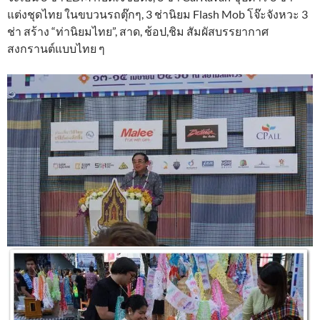
แต่งชุดไทย ในขบวนรถตุ๊กๆ, 3 ช่านิยม Flash Mob โจ๊ะจังหวะ 3
ช่า สร้าง “ท่านิยมไทย”, สาด, ช้อป,ชิม สัมผัสบรรยากาศ
สงกรานต์แบบไทย ๆ