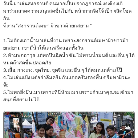
วันนี้ มาเล่นสงกรานต์ คนมากเป็นปรากฎการณ์ งงเด้ งงเด้
มาร่วมสาดความสนุกสดชื่นไปกับ หน้ากากจิงโจ้ เป๊ก ผลิตโชค
กัน
ที่งาน “สงกรานต์เมษา ผ้าขาวม้ายกสยาม ”
1. ไม่ต้องเอาน้ำมาเล่นที่งาน เพราะสงกรานต์เมษาผ้าขาวม้า
ยกสยาม เขามีน้ำให้เล่นฟรีตลอดทั้งวัน
2. ห้ามพกอาวุธ แต่พกปืนฉีดน้ำ ขัน ไม้พรมน้ำมนต์ และอื่น ๆ ได้
หมดถ้าสดชื่น ปลอดภัย
3. เสื้อ, กางเกง, ชุดไทย, ชุดจีน และอื่น ๆ ได้หมดแต่ห้ามโป๊
4. ไม่เล่นแป้ง แต่อย่าลืมครีมกันแดดครีมรองพื้น ครีมทาผิวนะ
จ๊ะ
5. ไม่พกสิ่งมึนเมา เพราะที่นี่ห้ามเมา เพราะถ้าเมาคุณจะเข้ามา
สนุกที่สยามไม่ได้