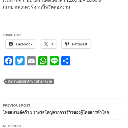
ณ สยามแสควร์ งานนี้ฟรีตลอดงาน
SHARE THIS:
Facebook
X
Pinterest
F
T
E
W
Li
S
ac
w
m
h
n
h
e
itt
ail
at
e
ar
สงกรานต์เมษาผ้าขาวม้ายกสยาม
b
er
s
e
o
A
Post
o
p
PREVIOUS POST
navigation
ไทยสมายล์คว้า 3 รางวัลใหญ่จากการรีวิวของผู้โดยสารทั่วโลก
k
p
NEXT POST