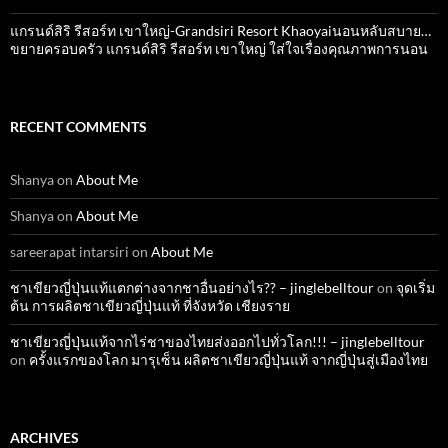
แกรนด์สิริ​ รีสอร์ท​ เขาใหญ่​-Grandsiri​ Resort​ Khaoyaiนอนหลับสบาย…
ขยายครอบครัว แกรนด์สิริ รีสอร์ท เขาใหญ่ ใส่ใจเรื่องคุณภาพการนอน
RECENT COMMENTS
Shanya
on
About Me
Shanya
on
About Me
sareerapat intarsiri
on
About Me
ชาเขียวญี่ปุ่นแท้แตกต่างจากชาอื่นอย่างไร?? – jinglebelltour
on
จุดเริ่ม
ต้น การผลิตชาเขียวญี่ปุ่นแท้ ที่จังหวัด เชียงราย
ชาเขียวญี่ปุ่นแท้จากไร่ชาของไทยส่งออกไปทั่วโลก!!! – jinglebelltour
on
ครั้งแรกของโลก มารุเซ็น ผลิตชาเขียวญี่ปุ่นแท้ จากญี่ปุ่นสู่เมืองไทย
ARCHIVES