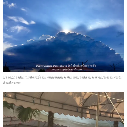
ปรากฎการอันน่ามหัจรรย์งานเททองหล่อพระพิฆเนศปางลีลาประทานประทานพรเงิน
ล้าน8พระกร