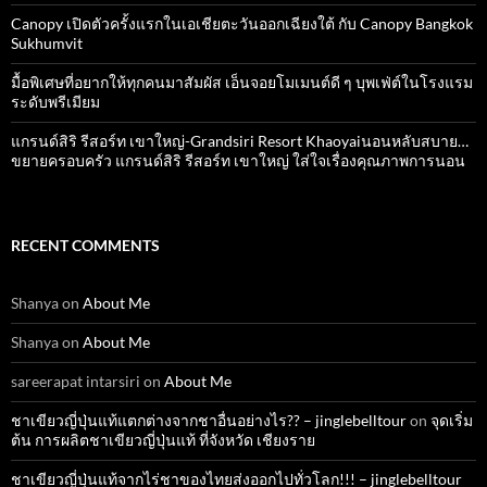
Canopy เปิดตัวครั้งแรกในเอเชียตะวันออกเฉียงใต้ กับ Canopy Bangkok
Sukhumvit
มื้อพิเศษที่อยากให้ทุกคนมาสัมผัส เอ็นจอยโมเมนต์ดี ๆ บุพเฟ่ต์ในโรงแรม
ระดับพรีเมียม
แกรนด์สิริ​ รีสอร์ท​ เขาใหญ่​-Grandsiri​ Resort​ Khaoyaiนอนหลับสบาย…
ขยายครอบครัว แกรนด์สิริ รีสอร์ท เขาใหญ่ ใส่ใจเรื่องคุณภาพการนอน
RECENT COMMENTS
Shanya
on
About Me
Shanya
on
About Me
sareerapat intarsiri
on
About Me
ชาเขียวญี่ปุ่นแท้แตกต่างจากชาอื่นอย่างไร?? – jinglebelltour
on
จุดเริ่ม
ต้น การผลิตชาเขียวญี่ปุ่นแท้ ที่จังหวัด เชียงราย
ชาเขียวญี่ปุ่นแท้จากไร่ชาของไทยส่งออกไปทั่วโลก!!! – jinglebelltour