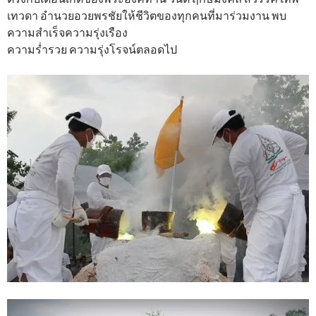
เทวดา อํานวยอวยพรชัยให้ชีวิตของทุกคนที่มาร่วมงาน พบ
ความสําเร็จความรุ่งเรือง
ความรํ่ารวย ความรุ่งโรจน์ตลอดไป