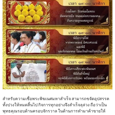
สำหรับความเชื่อพระพิฆเนศมหาสำเร็จ สามารถขจัดอุปสรรค
ทั้งปวงให้หมดสิ้นไป กิจการทุกอย่างจึงสำเร็จลุล่วง ถือว่าเป็น
พุทธคุณรอบด้านครอบจักรวาล ในด้านการทำมาค้าขายให้