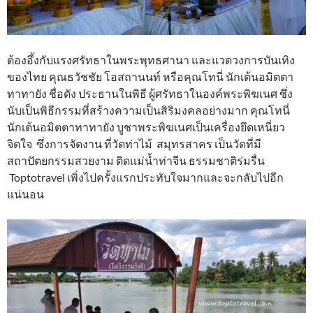
ต้องอึ้งกับแรงศรัทธาในพระพุทธศานา และแวดวงการบันเทิง
ของไทย คุณธวัชชัย โอสถานนท์ หรือคุณโทนี่ นักเต้นอมิตตา
ทาทายัง ชื่อดัง ประธานในพิธี ผู้ศรัทธาในองค์พระพิฆเนศ ซึ่ง
นับเป็นพิธีกรรมที่สร้างความเป็นสิริมงคลอย่างมาก คุณโทนี่
นักเต้นอมิตตาทาทายัง บูชาพระพิฆเนศเป็นเครื่องยึดเหนี่ยว
จิตใจ ซึ่งการจัดงาน ที่วัดท่าไม้ สมุทรสาคร เป็นวัดที่มี
สถาปัตยกรรมสวยงาม ติดแม่น้ำท่าจีน ธรรมชาติร่มรื่น
Toptotravel เพิ่งไปครั้งแรกประทับใจมากและจะกลับไปอีก
แน่นอน