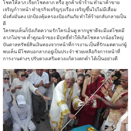
โชคให้ลาภ เรียกโชคลาภ หรือ ลูกค้าเข้าร้าน ทำมาค้าขาย
เจริญก้าวหน้า ทำธุรกิจเจริญรุ่งเรือง เจริญขึ้นไปไม่มีเสื่อม
มั่งคั่งมั่นคง ปกป้องคุ้มครองป้องกันภัย ทำให้ร้ายกลับกลายเป็น
ดี
ใครพบเห็นก็บังเกิดความรักใคร่เอ็นดู หากบูชาดีจะมีแต่โชคมี
ลาภไม่ขาด ค้ำคูณเจ้าของ มีฤทธิ์ทำให้เกิดโชคลาภน้อยใหญ่
บันดาลทรัพย์สินเงินทองจากหน้าที่การงาน เป็นที่รักเมตตาแก่ผู้
พบเห็น มีโชคบอกลาภอยู่เป็นประจำ ช่วยเหลือกิจการหน้าที่
การงานต่างๆ ปรับดวงเสริมดวงแก้ดวงตกต่ำ ได้เป็นอย่างดี