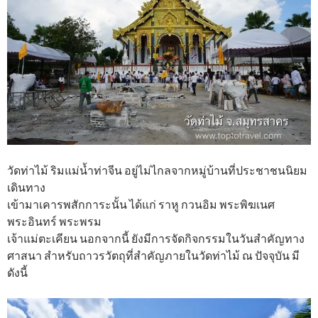
วัดท่าไม้ ริมแม่น้ำท่าจีน อยู่ไม่ไกลจากหมู่บ้านที่ประชาชนนิยม
เดินทาง
เข้ามาเคารพสักการะนั้น ได้แก่ ราหู กวนอิม พระพิฆเนศ
พระอินทร์ พระพรม
เจ้าแม่ตะเคียน นอกจากนี้ ยังมีการจัดกิจกรรมในวันสำคัญทาง
ศาสนา สำหรับถาวรวัตถุที่สำคัญภายในวัดท่าไม้ ณ ปัจจุบัน มี
ดังนี้