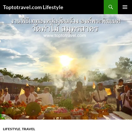
Skip
Search
Toptotravel.com Lifestyle
to
PRIMAR
content
MENU
LIFESTYLE
,
TRAVEL