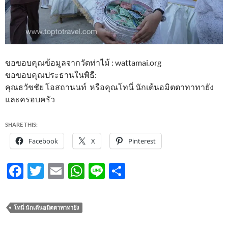
ขอขอบคุณข้อมูลจากวัดท่าไม้ : wattamai.org
ขอขอบคุณประธานในพิธี:
คุณธวัชชัย โอสถานนท์ หรือคุณโทนี่ นักเต้นอมิตตาทาทายัง
และครอบครัว
SHARE THIS:
Facebook
X
Pinterest
F
T
E
W
Li
S
ac
w
m
h
n
h
e
itt
ail
at
e
ar
โทนี่ นักเต้นอมิตตาทาทายัง
b
er
s
e