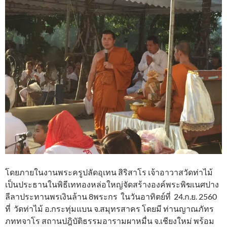
โดยภายในงานพระครูปลัดอุเทน สิริสาโร เจ้าอาวาสวัดท่าไม้
เป็นประธานในพิธีเททองหล่อใหญ่จัดสร้างองค์พระพิฆเนศปาง
ลีลาประทานพรเงินล้าน 8พระกร ในวันอาทิตย์ที่ 24.ก.ย. 2560
ที่ วัดท่าไม้ อ.กระทุ่มแบน จ.สมุทรสาคร โดยมี ท่านญาณภัทร
ภททจาโร สถานปฎิบัติธรรมอารามผาหมื่น จ.เชียงใหม่ พร้อม