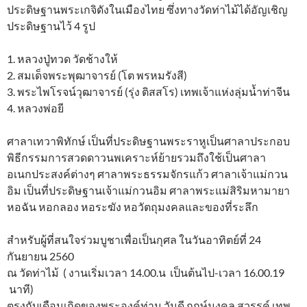
ประดิษฐานพระเกจิดังในเมืองไทย ซึ่งทางวัดท่าไม้ได้อัญเชิญ
ประดิษฐานไว้ 4 รูป
1. หลวงปู่ทวด วัดช้างให้
2. สมเด็จพระพุฒาจารย์ (โต พรหมรังสี)
3. พระไพโรจน์วุฒาจารย์ (รุ่ง ติสสโร) เทพเจ้าแห่งลุ่มน้ำท่าจีน
4. หลวงพ่อยี
ศาลาเทวาพิทักษ์ เป็นที่ประดิษฐานพระราหูเป็นศาลาประกอบ
พิธีกรรมการสวดดาวนพเคราะห์ย้ายรวมถึงใช้เป็นศาลา
อเนกประสงค์ต่างๆ ศาลาพระธรรมจักรแก้ว ศาลาเจ้าแม่กวน
อิม เป็นที่ประดิษฐานเจ้าแม่กวนอิม ศาลาพระแม่สิริมหามายา
หอฉัน หอกลอง หอระฆัง หอวัตถุมงคลและของที่ระลึก
สำหรับผู้ที่สนใจร่วมบูชาเพื่อเป็นกุศล ในวันอาทิตย์ที่ 24
กันยายน 2560
ณ วัดท่าไม้ ( งานเริ่มเวลา 14.00.น เป็นต้นไป-เวลา 16.00.19
นาที)
ตรงกับเดือนเกิดของพระองค์ท่าน วันดี ฤกษ์มงคล สวรรค์ เทพ