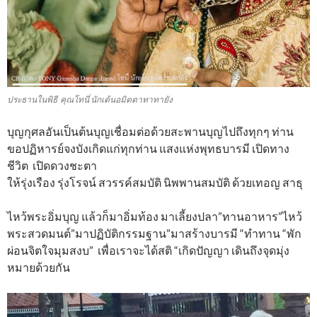
ประธานในพิธี คุณโทนี่ นักเต้นอมิตตาทาทายัง
บุญกุศลอันเป็นต้นบุญเชื่อมต่อด้วยสะพานบุญไปถึงทุกๆ ท่าน
ขอปฏิหารย์จงบังเกิดแก่ทุกท่าน แสงแห่งพุทธบารมี เปิดทาง
ชีวิต เปิดดวงชะตา
ให้รุ่งเรือง รุ่งโรจน์ สวรรค์สมบัติ นิพพานสมบัติ ด้วยเทอญ สาธุ
ไหว้พระอิ่มบุญ แล้วก็มาอิ่มท้อง มาเลี้ยงปลา”ทานอาหาร”ไหว้
พระสวดมนต์”มาปฏิบัติกรรมฐาน”มาสร้างบารมี “ทำทาน “พัก
ผ่อนจิตใจมุมสงบ” เพื่อเราจะได้สติ “เกิดปัญญา เดินถึงจุดมุ่ง
หมายด้วยกัน