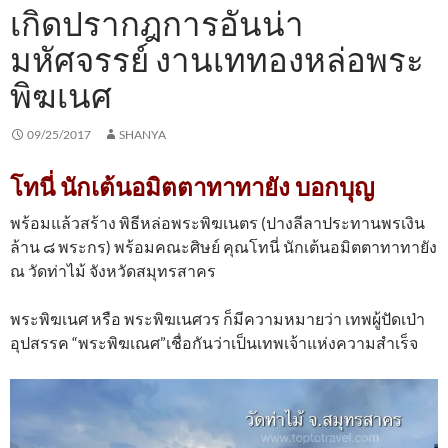
เกิดปรากฎการอันน่า
มหัศจรรย์ งานเททองหล่อพระ
พิฆเนศ
09/25/2017
SHANYA
โทนี่ นักเต้นอมิตตาทาทายัง บอกบุญ
พร้อมแล้วสร้าง พิธีหล่อพระพิฆเนตร (ปางลีลาประทานพรเงิน
ล้าน ๘ พระกร) พร้อมคณะศิษย์ คุณโทนี่ นักเต้นอมิตตาทาทายัง
ณ วัดท่าไม้ จังหวัดสมุทรสาคร
พระพิฆเนศ หรือ พระพิฆเนศวร ก็มีความหมายว่า เทพผู้ปัดเป่า
อุปสรรค “พระพิฆเณศ”เชื่อกันว่าเป็นเทพเจ้าแห่งความสำเร็จ