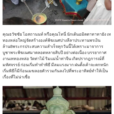
คุณธวัชชัย โอสถานนท์ หรือคุณโทนี่ นักเต้นอมิตตาทาทายัง เท
ทองหล่อใหญ่จัดสร้างองค์พิฆเนศปางลีลาประทานพรเงิน
ล้าน8พระกรประสบความสำเร็จทุกวันนี้ได้เพราะมาจาการ
บูชาพระพิฆเนศมาตลอดหลายสิบปี อย่างต่อเนื่อง บรรยากาศ
งานเททองหล่อ วัดท่าไม้ ริมแม่น้ำท่าจีน เกิดปรากฎการณ์ที่
มหัศจรรย์ ก่อนเริ่มทำทำพิธี มีลมแรงมาก ฝนตั้งเค้าจะตกหนัก
เริ่มพิธีก็มีก้อนเมฆลอยตัวรวมกันลงไปที่พระอาทิตย์ทำให้เป็น
เรื่องที่ไม่น่าเชื่อ