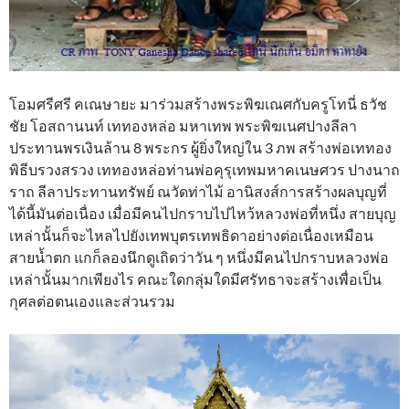
โอมศรีศรี คเณษายะ มาร่วมสร้างพระพิฆเณศกับครูโทนี่ ธวัช
ชัย โอสถานนท์ เททองหล่อ มหาเทพ พระพิฆเนศปางลีลา
ประทานพรเงินล้าน 8 พระกร ผู้ยิ่งใหญ่ใน 3 ภพ สร้างพ่อเททอง
พิธีบรวงสรวง เททองหล่อท่านพ่อคุรุเทพมหาคเนษศวร ปางนาถ
ราถ ลีลาประทานทรัพย์ ณวัดท่าไม้ อานิสงส์การสร้างผลบุญที่
ได้นี้มันต่อเนื่อง เมื่อมีคนไปกราบไปไหว้หลวงพ่อที่หนึ่ง สายบุญ
เหล่านั้นก็จะไหลไปยังเทพบุตรเทพธิดาอย่างต่อเนื่องเหมือน
สายน้ำตก แกก็ลองนึกดูเถิดว่าวัน ๆ หนึ่งมีคนไปกราบหลวงพ่อ
เหล่านั้นมากเพียงไร คณะใดกลุ่มใดมีศรัทธาจะสร้างเพื่อเป็น
กุศลต่อตนเองและส่วนรวม