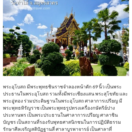
พระอุโบสถ มีพระพุทธชินราชจำลองหน้าตัก 69 นิ้ว เป็นพระ
ประธานในพระอุโบสถ รวมทั้งมีพระเชียงแสน พระสุโขทัย และ
พระอู่ทอง ร่วมประดิษฐานในพระอุโบสถ ศาลาการเปรียญ มี
พระพุทธหิรัญราช เป็นพระพุทธรูปทรงเครื่องกษัตริย์ปาง
ประทานพร เป็นพระประธานในศาลาการเปรียญ ศาลาชิน
บัญชร เป็นสถานที่รองรับพุทธศาสนิกชนในการปฏิบัติธรรม
รักษาศีลเจริญสติปัฏฐานสี่ ศาลาบูรพาจารย์ เป็นศาลาที่