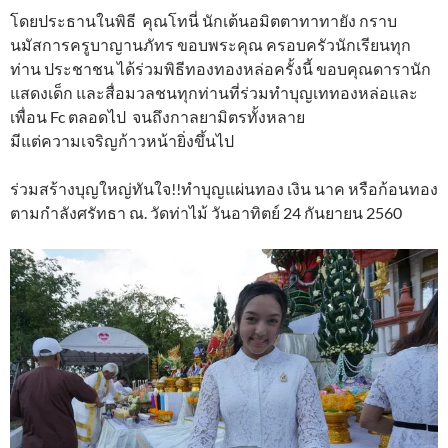
โดยประธานในพิธี คุณโทนี่ นักเต้นอมิตตาทาทายัง กราบ
นมัสการครูบาญานภัทร ขอบพระคุณ ครอบครัวนักเรียนทุก
ท่าน ประชาชน ได้ร่วมพิธีทองทองหล่อครั้งนี้ ขอบคุณดารานัก
แสดงเด็ก และสื่อมวลชนทุกท่านที่ร่วมทำบุญเททองหล่อและ
เพื่อน Fc ตลอดไป จนถึงกาลยามิตรทั้งหลาย
มีแต่ความเจริญก้าวหน้ายิ่งขึ้นไป
ร่วมสร้างบุญใหญ่ทันใจ!!ทำบุญแผ่นทอง เงิน นาค หรือก้อนทอง
ตามกำลังศรัทธา ณ. วัดท่าไม้ วันอาทิตย์ 24 กันยายน 2560