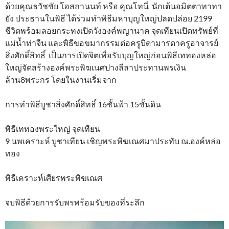
ด้วยคุณธวัชชัย โอสถานนท์ หรือ คุณโทนี่ นักเต้นอมิตตาทาทา
ยัง ประธานในพิธี ได้ร่วมทำพิธีมหาบุญใหญ่ปลดปล่อย 2199
ชีวิตพร้อมลอยกระทงเปิดวังองค์พญานาค จุดเทียนเปิดทรัพย์ที่
แม่น้ำท่าจีน และพิธีขอขมากรรมต่อครูบิดามารดาครูอาจารย์
สิ่งศักดิ์สิทธิ์ เป็นการเปิดจิตเพื่อรับบุญใหญ่ก่อนพิธีเททองหล่อ
ใหญ่จัดสร้างองค์พระพิฆเนศปางลีลาประทานพรเงิน
ล้าน8พระกร โดยในงานเริ่มจาก
การทำพิธีบูชาสิ่งศักดิ์สิทธิ์ 16ชั้นฟ้า 15ชั้นดิน
พิธีเททองพระใหญ่ จุดเทียน
9 นพเคราะห์ บูชาเทียน เชิญพระพิฆเณศมาประทับ ณ.องค์หล่อ
ทอง
พิธีเคราะห์เศียรพระพิฆเณศ
จบพิธีด้วยการรับพรพร้อมรับของที่ระลึก