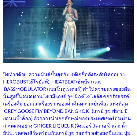
ปิดท้ายด้วย ความมันส์ขั้นสุดกับ 3 ดีเจชื่อดังระดับโลกอย่าง
HEROBUST(ฮีโร่บัสท์) , HEATBEAT(ฮีทบีท) และ
BASSMODULATOR (เบสโมดูเรเตอร์) ทำให้ความแรงของคืน
นั้นสูงขึ้นจนจบงาน โดยมี เกรย์ กูซ มิกซ์โซโลจิส คอยรังสรรค์
เครื่องดื่ม บอกเล่าเรื่องราวของค่ำคืนความเป็นที่สุดแห่งที่สุด
GREY GOOSE FLY BEYOND BANGKOK (เกรย์ กูซ ฟลาย บิ
ยอน แบ็งค็อก) ด้วยการนำเอกลักษณ์ของประเทศเขตร้อน ผ่าน
ส่วนผสมอย่าง GINGER LIQUEUR (จิงเจอร์ ลิคเกอร์) และ น้ำ
สัปปะรดสด เสิร์ฟพร้อมกับเกรย์ กูซ วอดก้า อย่างสดชื่นและนุ่ม