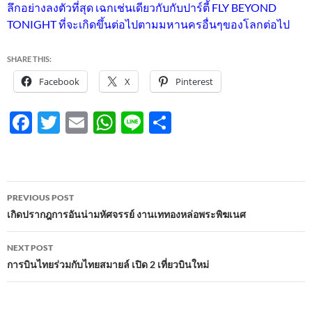
ลึกอย่างลงตัวที่สุด เฉกเช่นเดียวกับกับปาร์ตี้ FLY BEYOND
TONIGHT ที่จะเกิดขึ้นต่อไปตามมหานครอื่นๆของโลกต่อไป
SHARE THIS:
Facebook
X
Pinterest
F
T
E
W
Li
S
ac
w
m
h
n
h
e
itt
ail
at
e
ar
b
er
s
e
Post
PREVIOUS POST
o
A
navigation
เกิดปรากฎการอันน่ามหัศจรรย์ งานเททองหล่อพระพิฆเนศ
o
p
NEXT POST
k
p
การบินไทยร่วมกับไทยสมายล์ เปิด 2 เที่ยวบินใหม่