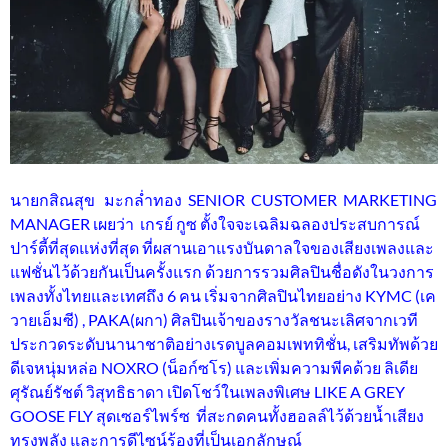
นายกสิณสุข มะกล่ำทอง SENIOR CUSTOMER MARKETING
MANAGER เผยว่า เกรย์ กูซ ตั้งใจจะเฉลิมฉลองประสบการณ์
ปาร์ตี้ที่สุดแห่งที่สุด ที่ผสานเอาแรงบันดาลใจของเสียงเพลงและ
แฟชั่นไว้ด้วยกันเป็นครั้งแรก ด้วยการรวมศิลปินชื่อดังในวงการ
เพลงทั้งไทยและเทศถึง 6 คน เริ่มจากศิลปินไทยอย่าง KYMC (เค
วายเอ็มซี) , PAKA(ผกา) ศิลปินเจ้าของรางวัลชนะเลิศจากเวที
ประกวดระดับนานาชาติอย่างเรดบูลคอมเพททิชั่น, เสริมทัพด้วย
ดีเจหนุ่มหล่อ NOXRO (น็อก์ซโร) และเพิ่มความพีคด้วย ลิเดีย
ศุรัณย์รัชต์ วิสุทธิธาดา เปิดโชว์ในเพลงพิเศษ LIKE A GREY
GOOSE FLY สุดเซอร์ไพร์ซ ที่สะกดคนทั้งฮอลล์ไว้ด้วยน้ำเสียง
ทรงพลัง และการดีไซน์ร้องที่เป็นเอกลักษณ์