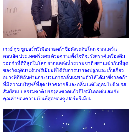
เกรย์ กูซ ซูเปอร์พรีเมียมวอดก้าชื่อดังระดับโลก จากแคว้น
คอนยัค ประเทศฝรั่งเศส ด้วยความตั้งใจที่จะรังสรรค์เครื่องดื่ม
วอดก้าที่ดีที่สุดในโลก
จากแหล่งน้ำธรรมชาติ ผสานเข้ากับที่สุด
ของวัตถุดิบระดับพรีเมียมที่ได้รับการบรรจงปลูกและเก็บเกี่ยว
อย่างพิถีพิถันผ่านกระบวนการกลั่นเฉพาะตัวให้ได้มาซึ่งวอดก้า
ที่มีความบริสุทธิ์ที่สุด ปราศจากสีและกลิ่น แต่ยังอุดมไปด้วยรส
สัมผัสแบบธรรมชาติ บรรจุลงขวดแก้วดีไซน์โดดเด่น สมกับ
คุณค่าของความเป็นที่สุดของซูเปอร์พรีเมียม