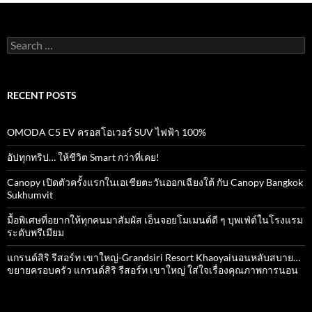
Search
for:
RECENT POSTS
OMODA C5 EV ครอสโอเวอร์ SUV ไฟฟ้า 100%
อัปทุกทริป… ให้ชีวิต Smart กว่าที่เคย!
Canopy เปิดตัวครั้งแรกในเอเชียตะวันออกเฉียงใต้ กับ Canopy Bangkok
Sukhumvit
มื้อพิเศษที่อยากให้ทุกคนมาสัมผัส เอ็นจอยโมเมนต์ดี ๆ บุพเฟ่ต์ในโรงแรม
ระดับพรีเมียม
แกรนด์สิริ​ รีสอร์ท​ เขาใหญ่​-Grandsiri​ Resort​ Khaoyaiนอนหลับสบาย…
ขยายครอบครัว แกรนด์สิริ รีสอร์ท เขาใหญ่ ใส่ใจเรื่องคุณภาพการนอน