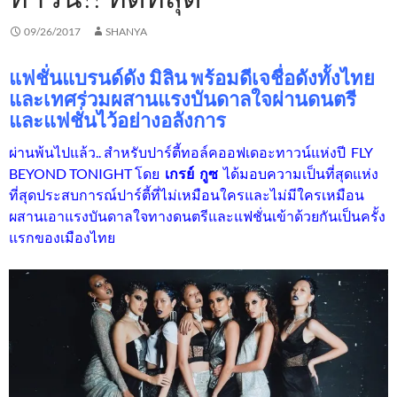
09/26/2017
SHANYA
แฟชั่นแบรนด์ดัง มิลิน พร้อมดีเจชื่อดังทั้งไทย
และเทศ
ร่วมผสานแรงบันดาลใจผ่านดนตรี
และแฟชั่นไว้อย่างอลังการ
ผ่านพ้นไปแล้ว.. สำหรับปาร์ตี้ทอล์คออฟเดอะทาวน์แห่งปี FLY
BEYOND TONIGHT โดย
เกรย์ กูซ
ได้มอบความเป็นที่สุดแห่ง
ที่สุดประสบการณ์ปาร์ตี้ที่ไม่เหมือนใครและไม่มีใครเหมือน
ผสานเอาแรงบันดาลใจทางดนตรีและแฟชั่นเข้าด้วยกันเป็นครั้ง
แรกของเมืองไทย