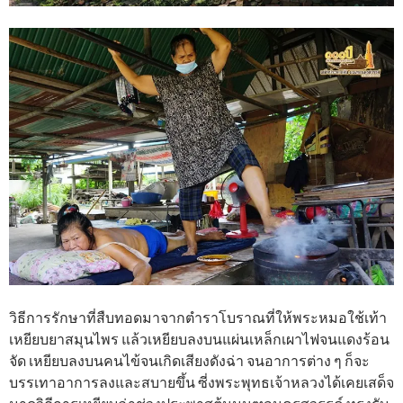
วิธีการรักษาที่สืบทอดมาจากตำราโบราณที่ให้พระหมอใช้เท้า
เหยียบยาสมุนไพร แล้วเหยียบลงบนแผ่นเหล็กเผาไฟจนแดงร้อน
จัด เหยียบลงบนคนไข้จนเกิดเสียงดังฉ่า จนอาการต่าง ๆ ก็จะ
บรรเทาอาการลงและสบายขึ้น ซี่งพระพุทธเจ้าหลวงได้เคยเสด็จ