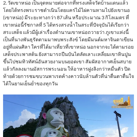
2. วัดเขาหน่อ เป็นจุดหมายต่อจากที่ทรงเสด็จวัดบ้านแดนแล้ว
โดยได้ทรงพระราชดำเนินโดยแคร่ไม้ไผ่คานหามไปยังเขานอ
(เขาหน่อ) มีระยะทางกว่า 87 เส้น หรือประมาณ 3 กิโลเมตร ที่
เขาหน่อนี้รัชกาลที่ 5 ได้ทรงสรงน้ำในสระที่ปัจจุบันได้เรียกว่า
สระเสด็จ แล้วมีผู้เล่าเรื่องตำนานเขาหน่อถวายว่า ภูเขาแห่งนี้
เป็นที่นางพันธุรัตตามมาพบพระสังข์ โดยมีมนต์มหาจินดาเขียน
อยู่ที่แผ่นศิลา ใครที่ได้มาเที่ยวที่เขาหน่อ นอกจากจะได้ตามรอย
เสด็จประพาสต้น ยังสามารถปีนบันไดลัดเลาะเหลี่ยมเขาหินปูน
ขึ้นไปชมทิวทัศน์อันสวยงามบนยอดเขา สัมผัสอากาศเย็นสบาย
แล้วกัลลงมานมัสการพระนอน ให้อาหารฝูงลิงกว่าหมื่นตัว ปิด
ท้ายด้วยการชมขบวนพาเรดค้างคาวนับล้านตัวที่น่าตื่นตาตื่นใจ
ได้ในยามเย็นย่ำของทุกวัน