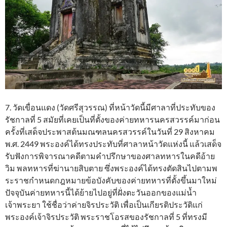
7. วัดเขื่อนแดง (วัดศรีสุวรรณ) ที่หน้าวัดนี้มีศาลาที่ประทับของ
รัชกาลที่ 5 สมัยที่เคยเป็นที่ตั้งของค่ายทหารนครสวรรค์มาก่อน
ครั้งที่เสด็จประพาสต้นมณฑลนครสวรรค์ในวันที่ 29 สิงหาคม
พ.ศ. 2449 พระองค์ได้ทรงประทับที่ศาลาหน้าวัดแห่งนี้ แล้วเสด็จ
รับฟังการพิจารณาคดีตามคำปรึกษาของศาลทหารในคดีอ้าย
วิม พลทหารที่ฆ่านายสิบตาย ซึ่งพระองค์ได้ทรงตัดสินไปตามพ
ระราชกำหนดกฎหมายข้อบังคับของค่ายทหารที่ตั้งขึ้นมาใหม่
ปัจจุบันค่ายทหารนี้ได้ย้ายไปอยู่ที่ฝั่งตะวันออกของแม่น้ำ
เจ้าพระยา ใช้ชื่อว่าค่ายจิรประวัติ เพื่อเป็นเกียรติประวัติแก่
พระองค์เจ้าจิรประวัติ พระราชโอรสของรัชกาลที่ 5 ที่ทรงมี