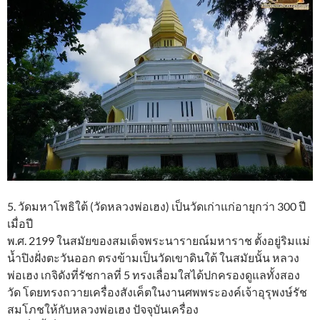
5. วัดมหาโพธิใต้ (วัดหลวงพ่อเฮง) เป็นวัดเก่าแก่อายุกว่า 300 ปี
เมื่อปี
พ.ศ. 2199 ในสมัยของสมเด็จพระนารายณ์มหาราช ตั้งอยู่ริมแม่
น้ำปิงฝั่งตะวันออก ตรงข้ามเป็นวัดเขาดินใต้ ในสมัยนั้น หลวง
พ่อเฮง เกจิดังที่รัชกาลที่ 5 ทรงเลื่อมใสได้ปกครองดูแลทั้งสอง
วัด โดยทรงถวายเครื่องสังเค็ตในงานศพพระองค์เจ้าอุรุพงษ์รัช
สมโภชให้กับหลวงพ่อเฮง ปัจจุบันเครื่อง