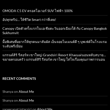
OMODA C5 EV ครอสโอเวอร์ SUV ไฟฟ้า 100%
อัปทุกทริป… ให้ชีวิต Smart กว่าที่เคย!
Canopy เปิดตัวครั้งแรกในเอเชียตะวันออกเฉียงใต้ กับ Canopy Bangkok
Sukhumvit
มื้อพิเศษที่อยากให้ทุกคนมาสัมผัส เอ็นจอยโมเมนต์ดี ๆ บุพเฟ่ต์ในโรงแรม
ระดับพรีเมียม
แกรนด์สิริ​ รีสอร์ท​ เขาใหญ่​-Grandsiri​ Resort​ Khaoyaiนอนหลับสบาย…
ขยายครอบครัว แกรนด์สิริ รีสอร์ท เขาใหญ่ ใส่ใจเรื่องคุณภาพการนอน
RECENT COMMENTS
Shanya
on
About Me
Shanya
on
About Me
sareerapat intarsiri
on
About Me