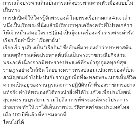
การเสด็จประพาสต้นเป็นการเสด็จประพาสตามหัวเมืองแบบไม่
เป็นทาง
การปกปิดมิให้ใครรู้จักพระองค์ โดยทรงเรือมาดเก๋ง 4 แจวลำ
หนึ่งเป็นเรือพระที่นั่งแล้วมีเรือบรรทุกเครื่องครัวที่โปรดเกล้าฯ
ให้เจ้าหมื่นเสมอใจราช (อ้น) เป็นผู้คุมเครื่องครัว ทรงพระดำรัส
เรียกเรือลำนี้ว่า “เรือตาอ้น”
เรียกเร็ว ๆ เสียงเป็น “เรือต้น” ซึ่งเป็นที่มาของคำว่าประพาสต้น
สาเหตุที่การเสด็จประพาสต้นนั้นเป็นพระราชกรณียกิจส่วน
พระองค์ เนื่องจากมีพระราชประสงค์ที่จะบำรุงดูแลทุกข์สุข
ราษฎรอย่างใกล้ชิด โดยบางคราวทรงปลอมแปลงพระองค์เป็น
สามัญชนเข้าไปปะปนกับราษฎร เพื่อที่จะทอดพระเนตรเห็นชีวิต
ความเป็นอยู่ของราษฏรและการปฏิบัติหน้าที่ของราชการอย่าง
แท้จริง ทำให้พระองค์ได้ทรงนำสิ่งที่ได้ไปแก้ไขเพื่อประโยชน์
สุขแห่งราษฎรสยาม รวมไปถึง การที่พระองค์ทรงโปรดการ
ถ่ายภาพ ทำให้เราได้เห็นภาพประวัติศาสตร์ของประเทศไทย
เมื่อ 100 ปีที่แล้ว ที่หาชมจากที่
ไหนไม่ได้