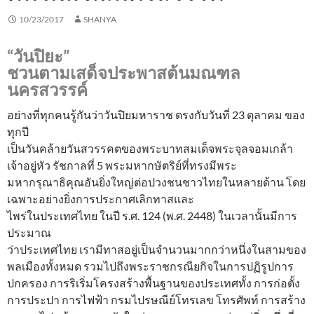
10/23/2017
SHANYA
“วันปิยะ”
ชวนตามเสด็จประพาสต้นมณฑล
นครสวรรค์
อย่างที่ทุกคนรู้กันว่าวันปิยมหาราช ตรงกับวันที่ 23 ตุลาคม ของ
ทุกปี
เป็นวันคล้ายวันสวรรคตของพระบาทสมเด็จพระจุลจอมเกล้า
เจ้าอยู่หัว รัชกาลที่ 5 พระมหากษัตริย์ที่ทรงมีพระ
มหากรุณาธิคุณอันยิ่งใหญ่ต่อปวงชนชาวไทยในหลายด้าน โดย
เฉพาะอย่างยิ่งการประกาศเลิกทาสและ
ไพร่ในประเทศไทย ในปี ร.ศ. 124 (พ.ศ. 2448) ในเวลานั้นมีการ
ประมาณ
ว่าประเทศไทย เรามีทาสอยู่เป็นจำนวนมากกว่าหนึ่งในสามของ
พลเมืองทั้งหมด รวมไปถึงพระราชกรณียกิจในการปฏิรูปการ
ปกครอง การริเริ่มโครงสร้างพื้นฐานของประเทศทั้ง การก่อตั้ง
การประปา การไฟฟ้า กรมไปรษณีย์โทรเลข โทรศัพท์ การสร้าง