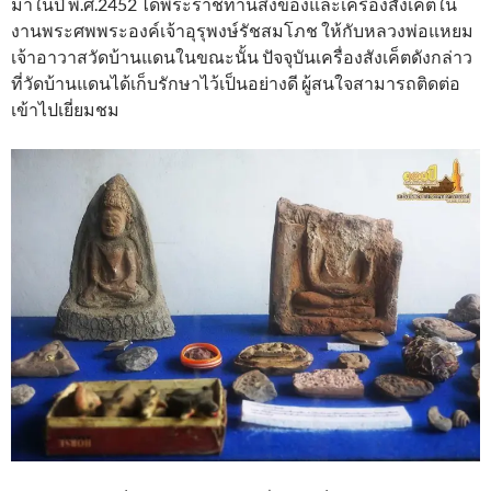
มาในปี พ.ศ.2452 ได้พระราชทานสิ่งของและเครื่องสังเค็ตใน
งานพระศพพระองค์เจ้าอุรุพงษ์รัชสมโภช ให้กับหลวงพ่อแหยม
เจ้าอาวาสวัดบ้านแดนในขณะนั้น ปัจจุบันเครื่องสังเค็ตดังกล่าว
ที่วัดบ้านแดนได้เก็บรักษาไว้เป็นอย่างดี ผู้สนใจสามารถติดต่อ
เข้าไปเยี่ยมชม