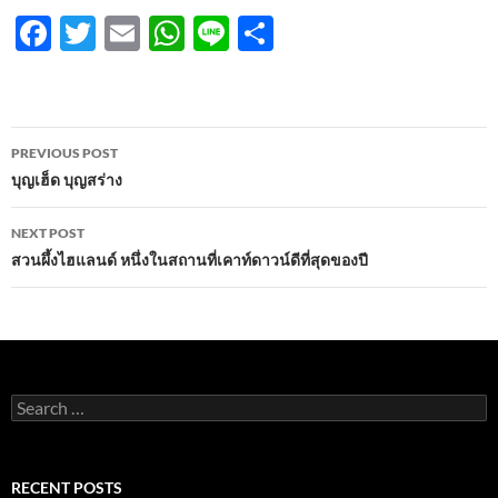
F
T
E
W
Li
S
ac
w
m
h
n
h
e
itt
ail
at
e
ar
b
er
s
e
Post
PREVIOUS POST
o
A
navigation
บุญเฮ็ด บุญสร่าง
o
p
NEXT POST
k
p
สวนผึ้งไฮแลนด์ หนึ่งในสถานที่เคาท์ดาวน์ดีที่สุดของปี
Search
for:
RECENT POSTS