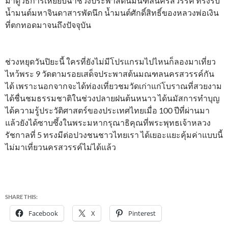
มาดูวิธีการเหยียบฉ่าช่วงประพาสต้นมนฑลนครสวรรค์ ทรงรับ
น้ำมนต์มหาจินดาสารพัดนึก น้ำมนต์ศักดิ์สิทธิ์ของหลวงพ่อเงิน
ที่ตกทอดมาจนถึงปัจจุบัน
ช่วงหยุดวันปิยะนี้ ใครที่ยังไม่มีโปรแกรมไปไหนก็ลองมาเที่ยว
ไหว้พระ 9 วัดตามรอยเสด็จประพาสต้นมณฑลนครสวรรค์กัน
ได้ เพราะนอกจากจะได้ท่องเที่ยวชมวัดเก่าแก่โบราณที่สวยงาม
ได้ชื่นชมธรรมชาติในช่วงปลายฝนต้นหนาว ได้นมัสการทำบุญ
ได้ความรู้ประวัติศาสตร์ของประเทศไทยเมื่อ 100 ปีที่ผ่านมา
แล้วยังได้ซาบซึ้งในพระมหากรุณาธิคุณที่พระพุทธเจ้าหลวง
รัชกาลที่ 5 ทรงมีต่อปวงชนชาวไทยเรา ได้เยอะแยะคุ้มค่าแบบนี้
ไม่มาเที่ยวนครสวรรค์ไม่ได้แล้ว
SHARE THIS:
Facebook
X
Pinterest