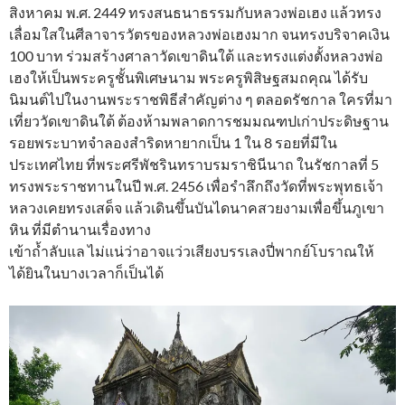
สิงหาคม พ.ศ. 2449 ทรงสนธนาธรรมกับหลวงพ่อเฮง แล้วทรง
เลื่อมใสในศีลาจารวัตรของหลวงพ่อเฮงมาก จนทรงบริจาคเงิน
100 บาท ร่วมสร้างศาลาวัดเขาดินใต้ และทรงแต่งตั้งหลวงพ่อ
เฮงให้เป็นพระครูชั้นพิเศษนาม พระครูพิสิษฐสมถคุณ ได้รับ
นิมนต์ไปในงานพระราชพิธีสำคัญต่าง ๆ ตลอดรัชกาล ใครที่มา
เที่ยววัดเขาดินใต้ ต้องห้ามพลาดการชมมณฑปเก่าประดิษฐาน
รอยพระบาทจำลองสำริดหายากเป็น 1 ใน 8 รอยที่มีใน
ประเทศไทย ที่พระศรีพัชรินทราบรมราชินีนาถ ในรัชกาลที่ 5
ทรงพระราชทานในปี พ.ศ. 2456 เพื่อรำลึกถึงวัดที่พระพุทธเจ้า
หลวงเคยทรงเสด็จ แล้วเดินขึ้นบันไดนาคสวยงามเพื่อขึ้นภูเขา
หิน ที่มีตำนานเรื่องทาง
เข้าถ้ำลับแล ไม่แน่ว่าอาจแว่วเสียงบรรเลงปี่พากย์โบราณให้
ได้ยินในบางเวลาก็เป็นได้