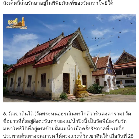
สังเค็ตนี้เก็บรักษาอยู่ในพิพิธภัณฑ์ของวัดมหาโพธิใต้
6. วัดเขาดินใต้ (วัดพระหน่อธรณินทรใกล้วารินคงคาราม) วัด
ชื่อยาวที่ตั้งอยู่ฝั่งตะวันตกของแม่น้ำปิงนี้ เป็นวัดพี่น้องกับวัด
มหาโพธิใต้ที่อยู่ตรงข้ามฝั่งแม่น้ำ เมื่อครั้งรัชกาลที่ 5 เสด็จ
ประพาสต้นทางชลมารค ได้ทรงแวะท่ีวัดเขาดินใต้ เมื่อวันที่ 28