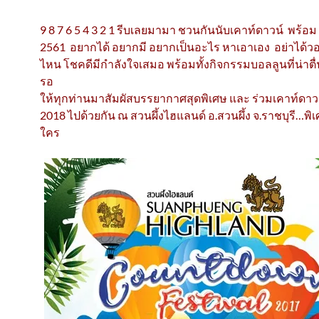
9 8 7 6 5 4 3 2 1 รีบเลยมามา ชวนกันนับเคาท์ดาวน์ พร้อม 
2561 อยากได้ อยากมี อยากเป็นอะไร หาเอาเอง อย่าได
ไหน โชคดีมีกำลังใจเสมอ พร้อมทั้งกิจกรรมบอลลูนที่น่าตื่
รอ
ให้ทุกท่านมาสัมผัสบรรยากาศสุดพิเศษ และ ร่วมเคาท์ดาวน์เ
2018 ไปด้วยกัน ณ สวนผึ้งไฮแลนด์ อ.สวนผึ้ง จ.ราชบุรี…พิเ
ใคร