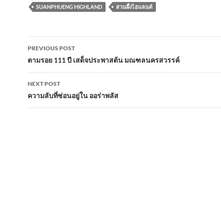
e
itt
ail
at
e
ar
SUANPHUENG HIGHLAND
สวนผึ้งไฮแลนด์
b
er
s
e
o
A
Post
o
p
PREVIOUS POST
navigation
ตามรอย 111 ปี เสด็จประพาสต้น มณฑลนครสวรรค์
k
p
NEXT POST
ความลับที่ซ่อนอยู่ใน ออร่าพลัส