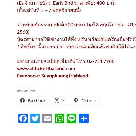
เปิดจำหน่ายบัตร Early Bird ราคาเพียง 400 บาท
(ตั้งแต่วันที 1 – 7 พฤศจิกายนนี้)
จำหน่ายบัตรราคาปกติ 500 บาท (วันที่ 8 พฤศจิกายน – 31
2560)
บัตรสามารถใช้เข้างานได้ทั้ง 2 วัน พร้อมรับเครื่องดื่มฟรี (บ
1 สิทธิ์เท่านั้น) บรรยากาศสุดโรแมนติกแล้วพบกันให้ได้นะค
สอบถามรายละเอียดเพิ่มเติม โทร. 02-711 7788
www.allticketthailand.com
Facebook : Suanphueng Highland
SHARE THIS:
Facebook
X
Pinterest
F
T
E
W
Li
S
ac
w
m
h
n
h