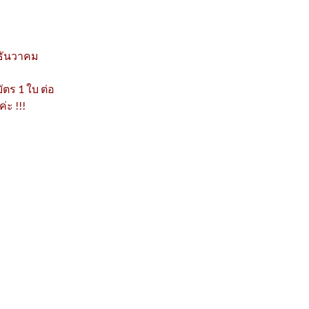
 ธันวาคม
ัตร 1 ใบ ต่อ
่ะ !!!