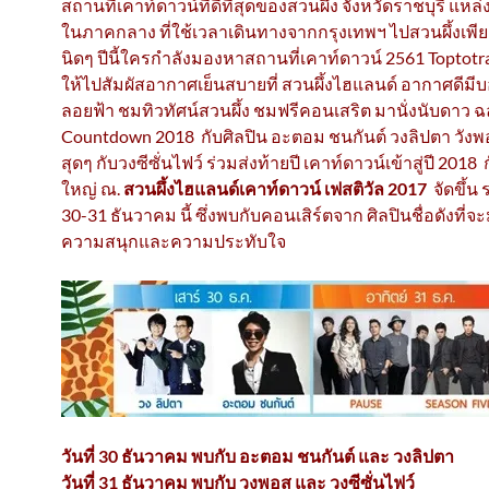
สถานที่เคาท์ดาวน์ที่ดีที่สุดของสวนผึ้ง จังหวัดราชบุรี แหล่ง
ในภาคกลาง ที่ใช้เวลาเดินทางจากกรุงเทพฯ ไปสวนผึ้งเพียง
นิดๆ ปีนี้ใครกำลังมองหาสถานที่เคาท์ดาวน์ 2561 Toptot
ให้ไปสัมผัสอากาศเย็นสบายที่ สวนผึ้งไฮแลนด์ อากาศดีมี
ลอยฟ้า ชมทิวทัศน์สวนผึ้ง ชมฟรีคอนเสริต มานั่งนับดาว 
Countdown 2018 กับศิลปิน อะตอม ชนกันต์ วงลิปตา วัง
สุดๆ กับวงซีซั่นไฟว์ ร่วมส่งท้ายปี เคาท์ดาวน์เข้าสู่ปี 2018 ก
ใหญ่ ณ.
สวนผึ้งไฮแลนด์เคาท์ดาวน์ เฟสติวัล 2017
จัดขึ้น 
30-31 ธันวาคม นี้ ซึ่งพบกับคอนเสิร์ตจาก ศิลปินชื่อดังที่
จะ
ความสนุกและความประทับใจ
วันที่ 30 ธันวาคม พบกับ อะตอม ชนกันต์ และ วงลิปตา
วันที่ 31 ธันวาคม พบกับ วงพอส และ วงซีซั่นไฟว์