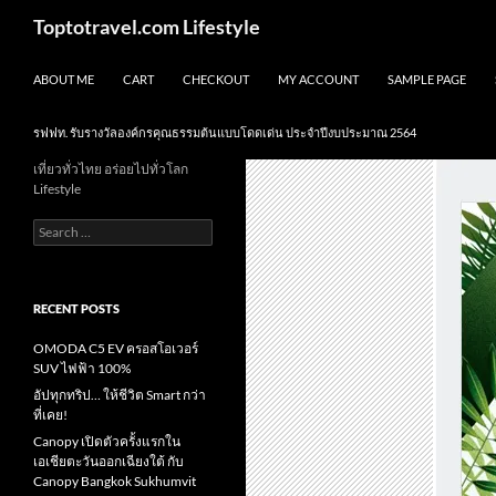
Skip
Search
Toptotravel.com Lifestyle
to
content
ABOUT ME
CART
CHECKOUT
MY ACCOUNT
SAMPLE PAGE
รฟฟท. รับรางวัลองค์กรคุณธรรมต้นแบบโดดเด่น ประจำปีงบประมาณ 2564
เที่ยวทั่วไทย อร่อยไปทั่วโลก
Lifestyle
Search
for:
RECENT POSTS
OMODA C5 EV ครอสโอเวอร์
SUV ไฟฟ้า 100%
อัปทุกทริป… ให้ชีวิต Smart กว่า
ที่เคย!
Canopy เปิดตัวครั้งแรกใน
เอเชียตะวันออกเฉียงใต้ กับ
Canopy Bangkok Sukhumvit