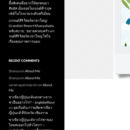
มื้อพิเศษที่อยากให้ทุกคนมา
สัมผัส เอ็นจอยโมเมนต์ดี ๆ บุพ
เฟ่ต์ในโรงแรมระดับพรีเมียม
แกรนด์สิริ​ รีสอร์ท​ เขาใหญ่​-
Grandsiri​ Resort​ Khaoyaiนอน
หลับสบาย…ขยายครอบครัว แก
รนด์สิริ รีสอร์ท เขาใหญ่ ใส่ใจ
เรื่องคุณภาพการนอน
RECENT COMMENTS
Shanya
on
About Me
Shanya
on
About Me
sareerapat intarsiri
on
About
Me
ชาเขียวญี่ปุ่นแท้แตกต่างจาก
ชาอื่นอย่างไร?? – jinglebelltour
on
จุดเริ่มต้น การผลิตชาเขียว
ญี่ปุ่นแท้ ที่จังหวัด เชียงราย
ชาเขียวญี่ปุ่นแท้จากไร่ชาของ
ไทยส่งออกไปทั่วโลก!!! –