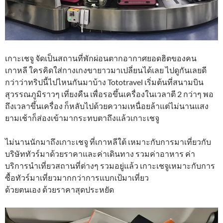
เกาะเชจู จัดเป็นสถานที่พักผ่อนตากอากาศยอดฮิตของคน
เกาหลี ใครคิดใส่กางเกงขายาวมาเปลี่ยนได้เลย ไปดูกันเลยดี
กว่าว่าทริปนี้ไปไหนกันมาบ้าง Tototravel เริ่มต้นที่สนามบิน
สุวรรณภูมิราวๆ เที่ยงคืน เพื่อรอขึ้นเครื่องในเวลาตี 2 กว่าๆ พอ
ถึงเวลาขึ้นเครื่อง ก็หลับไปด้วยความเหนื่อยล้าแต่ไม่นานแสง
ยามเช้าก็ส่องเข้ามากระทบตาถึงแล้วเกาะเชจู
ไม่นานนักมาถึงเกาะเชจู ที่เกาหลีใต้ เหมาะกับการมาเที่ยวกับ
บริษัททัวร์มาด้วยราคาและค่าเดินทาง รวมค่าอาหาร ค่า
บริการนำเที่ยวสถานที่ต่างๆ รวมอยู่แล้ว เกาะเชจูเหมาะกับการ
ซื้อทัวร์มาเที่ยวมากกว่าการแบกเป้มาเที่ยว
ด้วยตนเอง ด้วยราคาสุดประหยัด