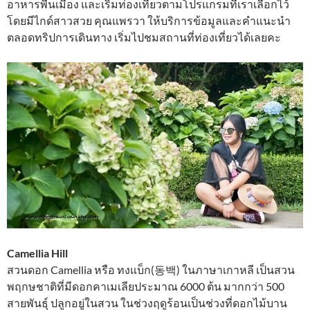
อาหารพื้นเมือง และเริ่มท่องเที่ยวตามโปรแกรมที่เราเลือกไว้
โดยมีไกด์สาวสวย คุณแพรวา ให้บริการข้อมูลและคำแนะนำ
ตลอดทริปการเดินทาง เริ่มไปชมสถานที่ท่องเที่ยวได้เลยคะ
Camellia Hill
สวนดอก Camellia หรือ ทงแบ็ก(동백) ในภาษาเกาหลี เป็นสวน
พฤกษชาติที่มีดอกคาเมเลียประมาณ 6000 ต้น มากกว่า 500
สายพันธุ์ ปลูกอยู่ในสวน ในช่วงฤดูร้อนเป็นช่วงที่ดอกไม้บาน