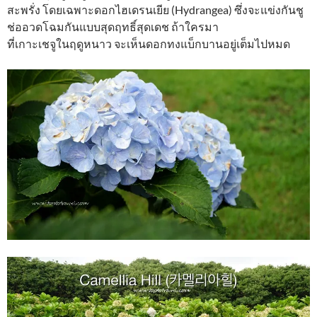
สะพรั่ง โดยเฉพาะดอกไฮเดรนเยีย (Hydrangea) ซึ่งจะแข่งกันชู
ช่ออวดโฉมกันแบบสุดฤทธิ์สุดเดช ถ้าใครมา
ที่เกาะเชจูในฤดูหนาว จะเห็นดอกทงแบ็กบานอยู่เต็มไปหมด