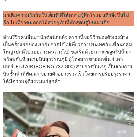
มาเติมความรักกันให้เต็มที่ ที่ให้ความรู้สึกโรแมนติกยิ่งขึ้นไป
อีก ไปเที่ยวชมดอกไม้สวยๆ กับที่พักสุดหรูโรแมนติก
อ่านรีวิวคนอื่นมานักต่อนักแล้ว คราวนี้ขอรีวิวของตัวเองบ้าง
เป็นครั้งแรกของเรากับการได้ไปเที่ยวต่างประเทศกับเพื่อนกลุ่ม
ใหญ่ (ปกติไปแบบต่างคนต่างไป) ขอเริ่มด้วย เกาะเชจูทริปนี้ มา
พร้อมกันที สนามบินสุวรรณภูมิ ผู้โดยสารขาออกชั้น 4 เคา
เตอร์JEJU AIR (BOEING 737-800) สายการบินเจจู เป็นสายการ
บินชั้นนําที่พัฒนา ขยายตัวอย่างรวดเร็วโดยการปรับปรุงราคา
ให้มีความยุติธรรมแก่ลูกค้า