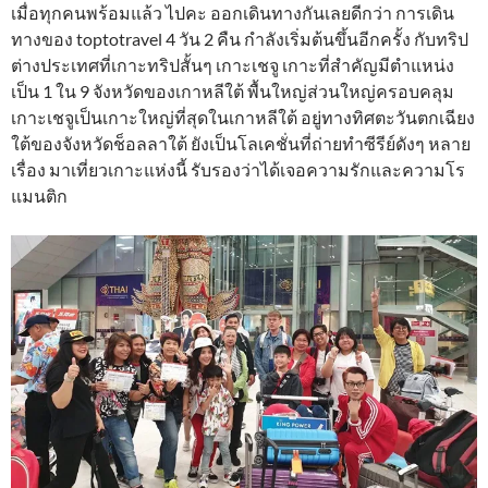
เมื่อทุกคนพร้อมแล้ว ไปคะ ออกเดินทางกันเลยดีกว่า การเดิน
ทางของ toptotravel 4 วัน 2 คืน กำลังเริ่มต้นขึ้นอีกครั้ง กับทริป
ต่างประเทศที่เกาะทริปสั้นๆ เกาะเชจู เกาะที่สำคัญมีตำแหน่ง
เป็น 1 ใน 9 จังหวัดของเกาหลีใต้ พื้นใหญ่ส่วนใหญ่ครอบคลุม
เกาะเชจูเป็นเกาะใหญ่ที่สุดในเกาหลีใต้ อยู่ทางทิศตะวันตกเฉียง
ใต้ของจังหวัดช็อลลาใต้ ยังเป็นโลเคชั่นที่ถ่ายทำซีรีย์ดังๆ หลาย
เรื่อง มาเที่ยวเกาะแห่งนี้ รับรองว่าได้เจอความรักและความโร
แมนติก