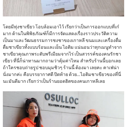
โดยมีทุ่งชาเขียว โอบล้อมเอาไว้ เรียกว่าเป็นการออกแบบที่เก๋
มาก ด้านในพิพิธภัณฑ์ก็มีการจัดแสดงเรื่องราวประวัติความ
เป็นมาและวัฒนธรรมการชงชาของเกาหลี ขนมและเครื่องดื่ม
ดื่มชาเขียวทั้งแบบร้อนและเย็น ไอติม แน่นอนว่าทุกเมนูทำจาก
ชาเขียวคุณภาพระดับพรีเมียมจากไร่ เป็นสวรรค์ของคนรักชา
เขียว ที่นี่ก็น่าทานมากถามว่าคุ้มค่าไหม สำหรับร้านนี้บอกเลย
ถ้าใครชอบถ่ายรูป ชอบมุมชิวๆ ร้านนี้ ต้องมา เลยคะ คาเฟ่น่า
นั่งมากค่ะ คือบรรยากาศดี ปิดท้าย ด้วย…ไอติมชาเขียวของที่นี่
นะมันดีมาก เรียกว่าเป็นร้านยอดฮิตของคนเกาหลีเลย