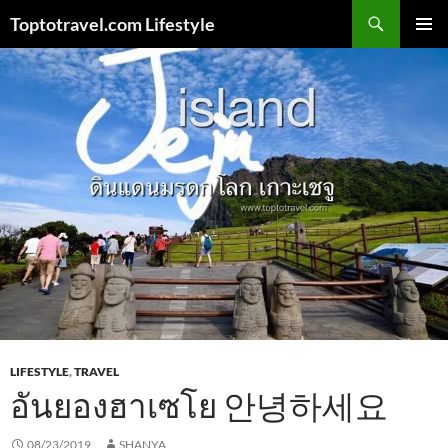
Skip
Search
Toptotravel.com Lifestyle
to
PRIMAR
content
MENU
LIFESTYLE
,
TRAVEL
อันยองฮาเซโย 안녕하세요
08/23/2019
SHANYA