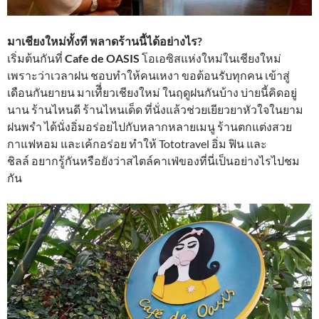
มาเชียงใหม่ทั้งที พลาดร้านนี้ได้อย่างไร?
เริ่มต้นกันที่
Cafe de OASIS
โอเอซิสแห่งใหม่ในเชียงใหม่
เพราะว่าเวลาฝน ชอบทำให้คนเหงา ขอต้อนรับทุกคน เข้าสู่
เดือนกันยายน มาเทืี่ยวเชียงใหม่ ในฤดูฝนกันบ้าง บ่ายนี้คิดอยู่
นาน ร้านไหนดี ร้านไหนเด็ด ที่นั่งแล้วช่วยเยียวยาหัวใจในยาม
ฝนพรำ ได้นั่งอิ่มอร่อยไปกับหลากหลายเมนู ร้านตกแต่งสวย
กาแฟหอม และเค้กอร่อย ทำให้ Tototravel อิ่ม ฟิน และ
ชิลล์ อยากรู้กันหรือยังว่าสไตล์คาเฟ่ของที่นี่เป็นอย่างไรไปชม
กัน