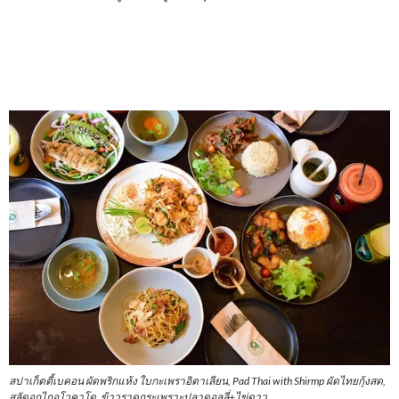
สปาเก็ตตี้เบคอน ผัดพริกแห้ง ใบกะเพราอิตาเลียน, Pad Thai with Shirmp ผัดไทยกุ้งสด,
สลัดอกไกอโวคาโด, ข้าวราดกระเพราะปลาดอลลี่+ไข่ดาว