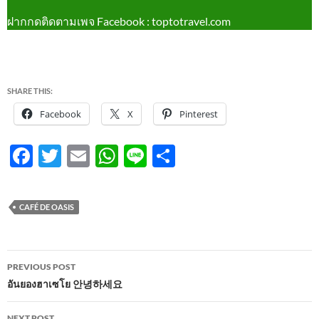
ฝากกดติดตามเพจ Facebook : toptotravel.com
SHARE THIS:
Facebook
X
Pinterest
F
T
E
W
Li
S
ac
w
m
h
n
h
e
itt
ail
at
e
ar
CAFÉ DE OASIS
b
er
s
e
o
A
Post
o
p
PREVIOUS POST
navigation
อันยองฮาเซโย 안녕하세요
k
p
NEXT POST