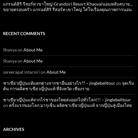
แกรนด์สิริ​ รีสอร์ท​ เขาใหญ่​-Grandsiri​ Resort​ Khaoyaiนอนหลับสบาย…
ขยายครอบครัว แกรนด์สิริ รีสอร์ท เขาใหญ่ ใส่ใจเรื่องคุณภาพการนอน
RECENT COMMENTS
Shanya
on
About Me
Shanya
on
About Me
sareerapat intarsiri
on
About Me
ชาเขียวญี่ปุ่นแท้แตกต่างจากชาอื่นอย่างไร?? – jinglebelltour
on
จุดเริ่ม
ต้น การผลิตชาเขียวญี่ปุ่นแท้ ที่จังหวัด เชียงราย
ชาเขียวญี่ปุ่นแท้จากไร่ชาของไทยส่งออกไปทั่วโลก!!! – jinglebelltour
on
ครั้งแรกของโลก มารุเซ็น ผลิตชาเขียวญี่ปุ่นแท้ จากญี่ปุ่นสู่เมืองไทย
ARCHIVES