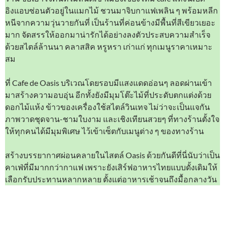
อิงแอบซ่อนตัวอยู่ในแมกไม้ ชวนมาจิบกาแฟเพลิน ๆ พร้อมหลีก
หนีจากความวุ่นวายกันที่ เป็นร้านที่ค่อนข้างมีพื้นที่สีเขียวเยอะ
มาก จัดสรรให้ออกมาน่ารักได้อย่างลงตัวประสบความสำเร็จ
ด้วยสไตล์ล้านนา คลาสสิค หรูหรา เก่าแก่ ทุกเมนูราคาเหมาะ
สม
ที่ Cafe de Oasis บริเวณโดยรอบมีแสงแดดอ่อนๆ ลอดผ่านเข้า
มาสร้างความอบอุ่น อีกทั้งยังมีมุมโต๊ะไม้ที่ประดับตกแต่งด้วย
ดอกไม้เเห้ง ข้าวของเครื่องใช้สไตล์วินเทจ ไม่ว่าจะเป็นแจกัน
ภาพวาดชุดจาน-ชามใบงาม และเชิงเทียนสวยๆ ที่ทางร้านตั้งใจ
ให้ทุกคนได้มีมุมพิเศษ ไว้เข้าเซ็ตกับเมนูต่าง ๆ ของทางร้าน
สร้างบรรยากาศผ่อนคลายในไสตล์ Oasis ด้วยกันดีที่นี่นับว่าเป็น
คาเฟ่ที่มีมากกว่ากาแฟ เพราะยังเสิร์ฟอาหารไทยแบบดั้งเดิมให้
เลือกรับประทานหลากหลาย ตั้งแต่อาหารเช้าจนถึงมื้อกลางวัน