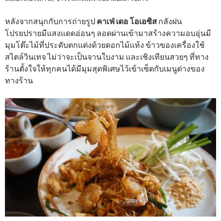
หลังจากสนุกกับการถ่ายรูป
คาเฟ่ เดอ โอเอซิส
กลังฝน
โปรยปรายมีแสงแดดอ่อนๆ ลอดผ่านเข้ามาสร้างความอบอุ่นมี
มุมโต๊ะไม้ที่ประดับตกแต่งด้วยดอกไม้เเห้ง ข้าวของเครื่องใช้
สไตล์วินเทจ ไม่ว่าจะเป็นจานใบงาม และเชิงเทียนสวยๆ ที่ทาง
ร้านตั้งใจให้ทุกคนได้มีมุมสุดพิเศษไว้เข้าเซ็ตกับเมนูต่างของ
ทางร้าน