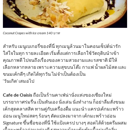
Coconut Crapes with Ice cream 140 บาท
สำหรับ เมนูเบเกอรี่ของที่นี่ ทุกเมนูล้วนมาในคอนเซ็ปต์น่ารัก
ใส่ใจในทุก รายละเอียด เริ่มตั้งแต่การเลือกใช้วัตถุดิบนำเข้า
คุณภาพดี ไปจนถึงเรื่องของความสวยงามและรสชาติ มีให้
เลือกหลากหลาย เพราะความสุขบนโต๊ะ กาแฟ น้ำผลไม้สด และ
ขนมเค้กดีๆ เกิดได้ทุกวัน ไม่จำเป็นต้องเป็น
‘วันเกิด’ เสมอไป
Cafe de Oaisis
ถือเป็นร้านคาเฟ่น่านั่งแห่งของเชียงใหม่
บรรยากาศร่มรื่น เป็นหันเอง นั่งเล่น นั่งทำงาน ก็อย่าลืมสั่งขนม
เค้กสุดคลาสสิค ทานคู่กับเครื่องดื่ม แนะนำ เเครปเค้กมะพร้าว
อ่อน เมนูใหม่สดๆ ร้อนๆ ดัดแปลงมาจาก เค้กมะพร้าวอ่อน
Signature ขึ้นชื่อของที่นี่ ใช้แป้งเครป บางๆ สอดไส้ด้วยครีมผสม
เนื้อมะพร้าวอ่อนอย่างดี รสหวานน้อมเข้มข้นเนื้อนุ่มมีกลิ่ม