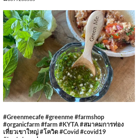
#Greenmecafe #greenme #farmshop
#organicfarm #farm #KYTA #สมาคมการท่อง
เที่ยวเขาใหญ่ #โควิด #Covid #covid19