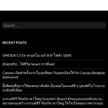
Search
for:
RECENT POSTS
OMODA C5 EV ครอสโอเวอร์ SUV ไฟฟ้า 100%
อัปทุกทริป… ให้ชีวิต Smart กว่าที่เคย!
Canopy เปิดตัวครั้งแรกในเอเชียตะวันออกเฉียงใต้ กับ Canopy Bangkok
Sukhumvit
มื้อพิเศษที่อยากให้ทุกคนมาสัมผัส เอ็นจอยโมเมนต์ดี ๆ บุพเฟ่ต์ในโรงแรม
ระดับพรีเมียม
แกรนด์สิริ​ รีสอร์ท​ เขาใหญ่​-Grandsiri​ Resort​ Khaoyaiนอนหลับสบาย…
ขยายครอบครัว แกรนด์สิริ รีสอร์ท เขาใหญ่ ใส่ใจเรื่องคุณภาพการนอน