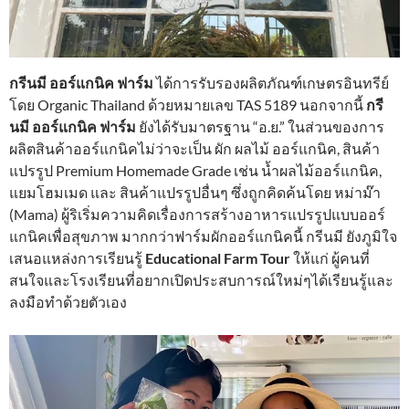
กรีนมี ออร์แกนิค ฟาร์ม
ได้การรับรองผลิตภัณฑ์เกษตรอินทรีย์
โดย Organic Thailand ด้วยหมายเลข TAS 5189 นอกจากนี้
กรี
นมี ออร์แกนิค ฟาร์ม
ยังได้รับมาตรฐาน “อ.ย.” ในส่วนของการ
ผลิตสินค้าออร์แกนิคไม่ว่าจะเป็น ผัก ผลไม้ ออร์แกนิค, สินค้า
แปรรูป Premium Homemade Grade เช่น น้ำผลไม้ออร์แกนิค,
แยมโฮมเมด และ สินค้าแปรรูปอื่นๆ ซึ่งถูกคิดค้นโดย หม่าม๊า
(Mama) ผู้ริเริ่มความคิดเรื่องการสร้างอาหารแปรรูปแบบออร์
แกนิคเพื่อสุขภาพ มากกว่าฟาร์มผักออร์แกนิคนี้ กรีนมี ยังภูมิใจ
เสนอแหล่งการเรียนรู้
Educational Farm Tour
ให้แก่ ผู้คนที่
สนใจและโรงเรียนที่อยากเปิดประสบการณ์ใหม่ๆได้เรียนรู้และ
ลงมือทำด้วยตัวเอง