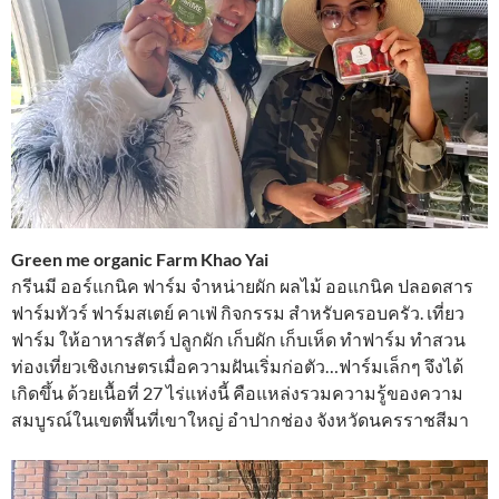
Green me organic Farm Khao Yai
กรีนมี ออร์แกนิค ฟาร์ม จำหน่ายผัก ผลไม้ ออแกนิค ปลอดสาร
ฟาร์มทัวร์ ฟาร์มสเตย์ คาเฟ่ กิจกรรม สำหรับครอบครัว. เที่ยว
ฟาร์ม ให้อาหารสัตว์ ปลูกผัก เก็บผัก เก็บเห็ด ทำฟาร์ม ทำสวน
ท่องเที่ยวเชิงเกษตรเมื่อความฝันเริ่มก่อตัว…ฟาร์มเล็กๆ จึงได้
เกิดขึ้น ด้วยเนื้อที่ 27 ไร่แห่งนี้ คือแหล่งรวมความรู้ของความ
สมบูรณ์ในเขตพื้นที่เขาใหญ่ อำปากช่อง จังหวัดนครราชสีมา