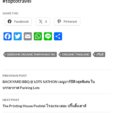
#toptotravel
SHARE THIS:
Facebook
X
Pinterest
F
T
E
W
Li
S
ac
w
m
h
n
h
e
itt
ail
at
e
ar
GREEN ME ORGANIC FARM KHAO YAI
ORGANIC THAILAND
กรีนมี
b
er
s
e
o
A
Post
o
p
PREVIOUS POST
navigation
BACKYARD BBQ @ LOTS SATHON เมนูบาร์บีคิวสุดพิเศษ ใน
k
p
บรรยากาศ Parking Lots
NEXT POST
The Printing House Poshtel โรงแรม เดอะ ปริ๊นติ้งเฮาส์