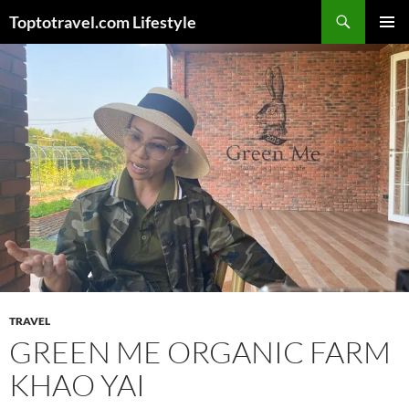
Skip
Search
Toptotravel.com Lifestyle
to
PRIMAR
content
MENU
TRAVEL
GREEN ME ORGANIC FARM
KHAO YAI