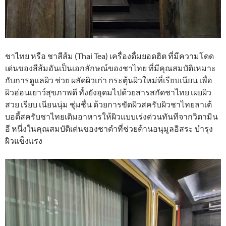
ชาไทย หรือ ชาสีส้ม (Thai Tea) เครื่องดื่มยอดฮิต ที่มีความโดด
เด่นของสีส้มอันเป็นเอกลักษณ์ของชาไทย ที่มีคุณสมบัติเหมาะ
กับการดูแลผิว ช่วย ผลัดผิวเก่า กระตุ้นผิวใหม่ที่เรียบเนียน เพื่อ
ผิวอ่อนเยาว์สุขภาพดี ทั้งยังอุดมไปด้วยสารสกัดชาไทย เผยผิว
สวย เรียบ เนียนนุ่ม ชุ่มชื่น ด้วยการขัดผิวสครับผิวชาไทยลาเต้
บอดี้สครับชาไทยเติมอาหารให้ผิวแบบเร่งด่วนทันทีจากวิตามิน
อี หนึ่งในคุณสมบัติเด่นของชาดำที่ช่วยต้านอนุมูลอิสระ บำรุง
ผิวแข็งแรง