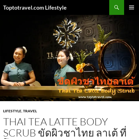
Skip
Search
Toptotravel.com Lifestyle
to
PRIMAR
content
MENU
LIFESTYLE
,
TRAVEL
THAI TEA LATTE BODY
SCRUB ขัดผิวชาไทย ลาเต้ ที่