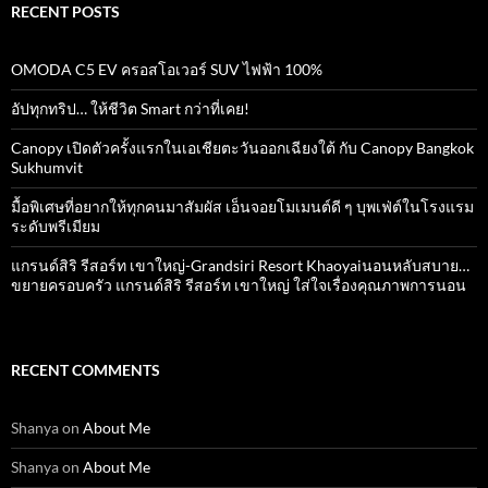
RECENT POSTS
OMODA C5 EV ครอสโอเวอร์ SUV ไฟฟ้า 100%
อัปทุกทริป… ให้ชีวิต Smart กว่าที่เคย!
Canopy เปิดตัวครั้งแรกในเอเชียตะวันออกเฉียงใต้ กับ Canopy Bangkok
Sukhumvit
มื้อพิเศษที่อยากให้ทุกคนมาสัมผัส เอ็นจอยโมเมนต์ดี ๆ บุพเฟ่ต์ในโรงแรม
ระดับพรีเมียม
แกรนด์สิริ​ รีสอร์ท​ เขาใหญ่​-Grandsiri​ Resort​ Khaoyaiนอนหลับสบาย…
ขยายครอบครัว แกรนด์สิริ รีสอร์ท เขาใหญ่ ใส่ใจเรื่องคุณภาพการนอน
RECENT COMMENTS
Shanya
on
About Me
Shanya
on
About Me