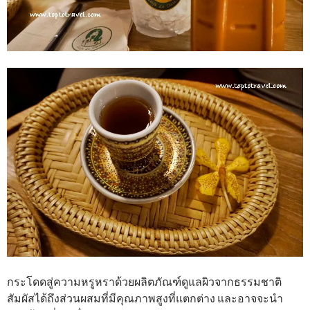
กระโดดสู่ความหรูหราด้วยผลิตภัณฑ์ดูแลผิวจากธรรมชาติ
สัมผัสได้ถึงส่วนผสมที่มีคุณภาพสูงที่แตกต่าง และอาจจะนํา