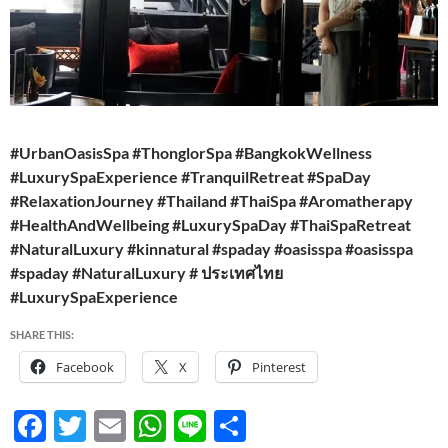
#UrbanOasisSpa #ThonglorSpa #BangkokWellness
#LuxurySpaExperience #TranquilRetreat #SpaDay
#RelaxationJourney #Thailand #ThaiSpa #Aromatherapy
#HealthAndWellbeing #LuxurySpaDay #ThaiSpaRetreat
#NaturalLuxury #kinnatural #spaday #oasisspa #oasisspa
#spaday #NaturalLuxury # ประเทศไทย
#LuxurySpaExperience
SHARE THIS:
Facebook
X
Pinterest
F
T
E
W
Li
S