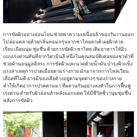
การขัดผิวอย่างอ่อนโยน ช่วยพาความเหนื่อยล้าของวันวานออก
ไป ผ่อนคลายด้วยกลิ่นหอมกรุ่นจากชาไทยลาเต้ เผยผิวสวย
เรียบ เนียนนุ่ม ชุ่มชื่น ด้วยการขัดผิว ชาไทย เติมอาหารให้ผิว
แบบเร่งด่วนทันทีจากวิตามินอี หนึ่งในคุณสมบัติเด่นของชาดำที่
ช่วยต้านอนุมูลอิสระ การขัดผิวและนวดด้วยน้ำมัน บำรุงผิวแข็ง
แรงสาเหตุการปวดเมื่อยตามร่างกาย มักมาจากการไหลเวียน
เลือดที่ไม่ดี อาจมีของเสียค้างอยู่ตามจุดต่างๆ ของร่างกาย
ทำให้เกิดอาการปวดตามมา ที่ผสานกันอย่างลงตัวในการฟื้นฟู
เร่งด่วน สำหรับผิวอ่อนล้าหลังออกแดด ให้มีชีวิตชีวานุ่มชุ่มชื่น
หลังการขัดผิว