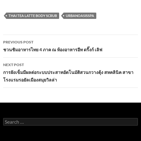
ac
w
m
h
n
h
e
itt
ail
at
e
ar
THAI TEA LATTE BODY SCRUB
URBANOASISSPA
b
er
s
e
o
A
Post
o
p
PREVIOUS POST
navigation
ชวนชิมอาหารไทย 4 ภาค ณ ห้องอาหารอีท ดริ๊งก์ เลิฟ
k
p
NEXT POST
การฝังเข็มมีผลต่อระบบประสาทอัตโนมัติสวนกวางตุ้ง สหคลินิค สาขา
โรงแรมรอยัลเมืองสมุยวิลล่า
Search
for: