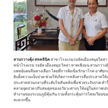
สวนกวางตุ้ง สหคลินิค
สาขาโรงแรมรอยัลเมืองสมุยวิลล่า ตั
หน้าโรงแรม รอยัล เมืองสมุย วิลล่า หาดเชิงมน สวนกวางตุ
แพทย์แผนจีนทางเลือก โดยที่การฝังเข็มรักษาโรค อาศัย
ยับยั้งความเจ็บปวด ช่วยให้เกิดการหลั่งสารสื่อประสาทให้
ประสาทส่วนกลางที่ระดับไขสันหลังเพื่อช่วยระงับปวด ทำให
คลายจุดปวด ปรับสมดุลของอวัยวะต่างๆ ให้อยู่ในสภาพปก
ทำงานของระบบภูมิคุ้มกัน รวมทั้งกระตุ้นการไหลเวียนขอ
สะดวกขึ้น