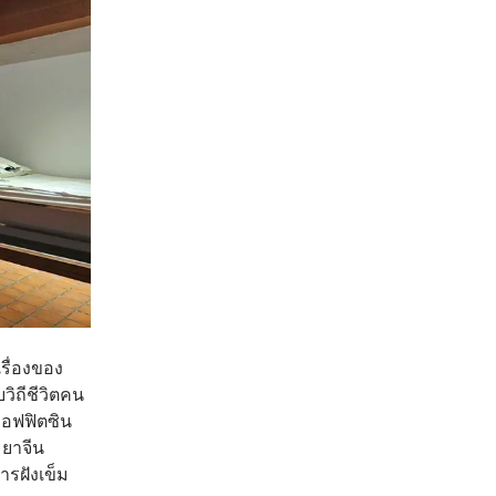
เรื่องของ
ิถีชีวิตคน
ออฟฟิตซิน
 ยาจีน
ารฝังเข็ม