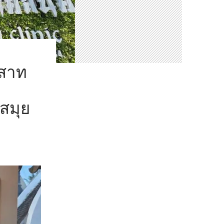
ะสาท
สมุย