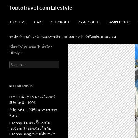
Skip
Search
Toptotravel.com Lifestyle
to
content
ABOUT ME
CART
CHECKOUT
MY ACCOUNT
SAMPLE PAGE
รฟฟท. รับรางวัลองค์กรคุณธรรมต้นแบบโดดเด่น ประจำปีงบประมาณ 2564
เที่ยวทั่วไทย อร่อยไปทั่วโลก
Lifestyle
Search
for:
RECENT POSTS
OMODA C5 EV ครอสโอเวอร์
SUV ไฟฟ้า 100%
อัปทุกทริป… ให้ชีวิต Smart กว่า
ที่เคย!
Canopy เปิดตัวครั้งแรกใน
เอเชียตะวันออกเฉียงใต้ กับ
Canopy Bangkok Sukhumvit