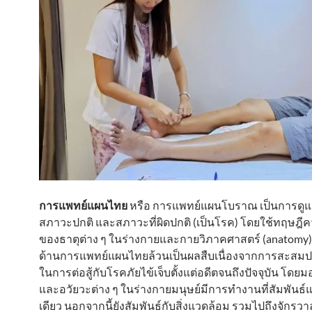
การแพทย์แผนไทย
หรือ การแพทย์แผนโบราณ เป็นการดูแล
สภาวะปกติ และสภาวะที่ผิดปกติ (เป็นโรค) โดยใช้ทฤษฎี
ของธาตุต่าง ๆ ในร่างกายและกายวิภาคศาสตร์ (anatomy)
ด้านการแพทย์แผนไทยล้วนเป็นผลสืบเนื่องจากการสะสม
ในการต่อสู้กับโรคภัยไข้เจ็บตั้งแต่อดีตจนถึงปัจจุบัน โดยม
และอวัยวะต่าง ๆ ในร่างกายมนุษย์มีการทำงานที่สัมพันธ์แ
เดียว นอกจากนี้ยังสัมพันธ์กับสิ่งแวดล้อม รวมไปถึงจักรวา