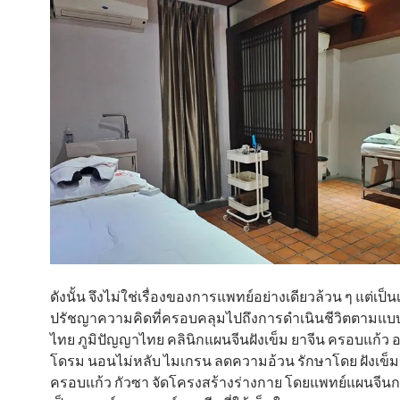
ดังนั้น จึงไม่ใช่เรื่องของการแพทย์อย่างเดียวล้วน ๆ แต่เป็น
ปรัชญาความคิดที่ครอบคลุมไปถึงการดำเนินชีวิตตามแบบว
ไทย ภูมิปัญญาไทย คลินิกแผนจีนฝังเข็ม ยาจีน ครอบแก้ว 
โดรม นอนไม่หลับ ไมเกรน ลดความอ้วน รักษาโดย ฝังเข็ม
ครอบแก้ว กัวซา จัดโครงสร้างร่างกาย โดยแพทย์แผนจีนก