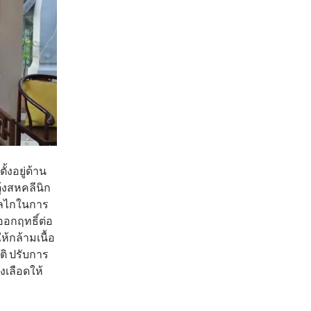
้งอยู่ด้าน
้งสหคลีนิก
กลไกในการ
ออกฤทธิ์ต่อ
้กล้ามเนื้อ
ติ ปรับการ
งเลือดให้