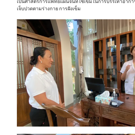
เป็นศาสตร์การแพทย์แผนจีนที่ใช้เข็มในการบรรเทาอา
เจ็บปวดตามร่างกาย การฝังเข็ม