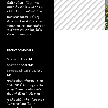
มื้อพิเศษที่อยากให้ทุกคนมา
สัมผัส เอ็นจอยโมเมนต์ดี ๆ บุพ
เฟ่ต์ในโรงแรมระดับพรีเมียม
แกรนด์สิริ​ รีสอร์ท​ เขาใหญ่​-
Grandsiri​ Resort​ Khaoyaiนอน
หลับสบาย…ขยายครอบครัว แก
รนด์สิริ รีสอร์ท เขาใหญ่ ใส่ใจ
เรื่องคุณภาพการนอน
RECENT COMMENTS
Shanya
on
About Me
Shanya
on
About Me
sareerapat intarsiri
on
About
Me
ชาเขียวญี่ปุ่นแท้แตกต่างจาก
ชาอื่นอย่างไร?? – jinglebelltour
on
จุดเริ่มต้น การผลิตชาเขียว
ญี่ปุ่นแท้ ที่จังหวัด เชียงราย
ชาเขียวญี่ปุ่นแท้จากไร่ชาของ
ไทยส่งออกไปทั่วโลก!!! –