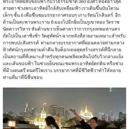
พระอาทิตย์ลับขอบฟ้า กับวิวธรรมชาติ 360 องศา ทอดยาวสุด
สายตา ช่วงพระอาทิตย์ใกล้ลับเหลี่ยมฟ้า เราเดินขึ้นบันไดวน
เล็กๆ ชั้น 6 เพื่อชื่นชมบรรยากาศรอบๆ เกาะรัตนโกสินทร์ อีก
ด้านเป็นสะพานพระราม 8 มองไปอีกฝั่งเป็นภูเขาทอง วัดราช
นัดดาวรวิหาร หันด้านขวาเห็นศาลาว่าการกรุงเทพมหานคร
ถัดไปเป็น เสาชิงช้า วัดสุทัศน์ฯ ฉากหลังที่สวยงามเหมาะสำหรับ
การพบปะสังสรรค์ ท่ามกลางบรรยากาศที่ผ่อนคลายท่ามกลาง
ทิวทัศน์กรุงเทพยามค่ำคืน จิบค็อกเทลสุดสร้างสรรค์ที่นึ่กลาย
เป็นสถานที่ที่เหมาะสำหรับทุกคนเพลิดเพลินไปกับวิวกลางแจ้ง
และเส้นขอบฟ้า ในช่วงเย็นขณะชมพระอาทิตย์ตกดิน หรือช่วง
ที่มีวงดนตรี ดนตรีไพเราะ บรรยากาศที่มีชีวิตชีวาทำให้หลาย
ท่านที่มาที่นี่ชื่นชอบ