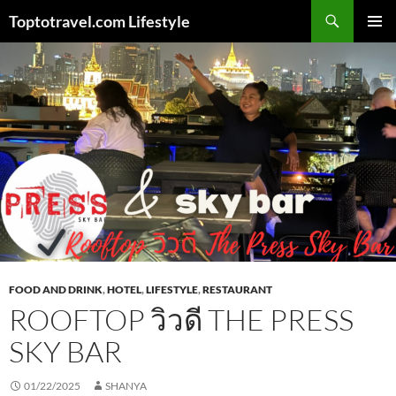
Skip
Search
Toptotravel.com Lifestyle
to
PRIMAR
content
MENU
FOOD AND DRINK
,
HOTEL
,
LIFESTYLE
,
RESTAURANT
ROOFTOP วิวดี THE PRESS
SKY BAR
01/22/2025
SHANYA