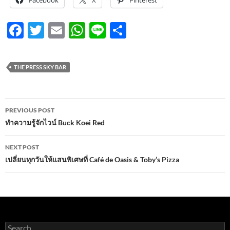
Facebook
X
Pinterest
F
T
E
W
Li
S
ac
w
m
h
n
h
e
itt
ail
at
e
ar
THE PRESS SKY BAR
b
er
s
e
o
A
Post
o
p
PREVIOUS POST
navigation
ทำความรู้จักไวน์ Buck Koei Red
k
p
NEXT POST
เปลี่ยนทุกวันให้แสนพิเศษที่ Café de Oasis & Toby’s Pizza
Search