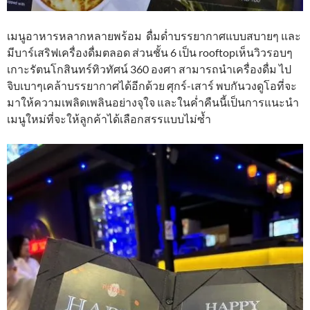
เมนูอาหารหลากหลายพร้อม ดื่มด่ำบรรยากาศแบบสบายๆ และ
มีบาร์เสริฟเครื่องดื่มตลอด ส่วนชั้น 6 เป็น rooftopเห็นวิวรอบๆ
เกาะรัตนโกสินทร์ทิวทัศน์ 360 องศา สามารถนำเครื่องดื่ม ไป
จิบเบาๆเคล้าบรรยากาศได้อีกด้วย ศุกร์-เสาร์ พบกันวงดูโอที่จะ
มาให้ความเพลิดเพลินอย่างจุใจ และในค่ำคืนนี้เป็นการแนะนำ
เมนูใหม่ที่จะให้ลูกค้าได้เลือกสรรแบบไม่ซ้ำ