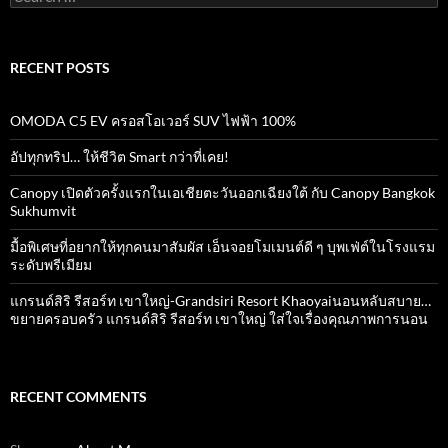
for:
RECENT POSTS
OMODA C5 EV ครอสโอเวอร์ SUV ไฟฟ้า 100%
อัปทุกทริป… ให้ชีวิต Smart กว่าที่เคย!
Canopy เปิดตัวครั้งแรกในเอเชียตะวันออกเฉียงใต้ กับ Canopy Bangkok
Sukhumvit
มื้อพิเศษที่อยากให้ทุกคนมาสัมผัส เอ็นจอยโมเมนต์ดี ๆ บุพเฟ่ต์ในโรงแรม
ระดับพรีเมียม
แกรนด์สิริ​ รีสอร์ท​ เขาใหญ่​-Grandsiri​ Resort​ Khaoyaiนอนหลับสบาย…
ขยายครอบครัว แกรนด์สิริ รีสอร์ท เขาใหญ่ ใส่ใจเรื่องคุณภาพการนอน
RECENT COMMENTS