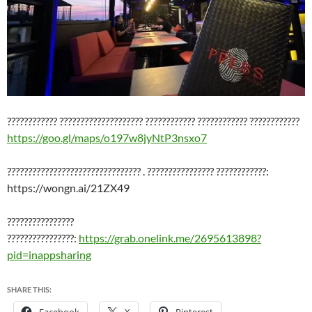
???????????? ???????????????????? ???????????? ???????????? ????????????
https://goo.gl/maps/o197w8jyNtP3nsxo7
???????????????????????????????? . ???????????????? ????????????:
https://wongn.ai/21ZX49
????????????????
????????????????:
https://grab.onelink.me/2695613898?
pid=inappsharing
SHARE THIS: