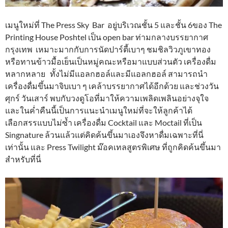
เมนูใหม่ที่ The Press Sky Bar อยู่บริเวณชั้น 5 และชั้น 6ของ The
Printing House Poshtel เป็น open bar ท่ามกลางบรรยากาศ
กรุงเทพ เหมาะมากกับการนัดปาร์ตี้เบาๆ ชมชิลวิวภูเขาทอง
หรือทานข้าวมื้อเย็นเป็นหมู่คณะหรือมาแบบส่วนตัว เครื่องดื่ม
หลากหลาย ทั้งไม่มีแอลกฮอล์และมีแอลกฮอล์ สามารถนำ
เครื่องดื่มขึ้นมาจิบเบา ๆ เคล้าบรรยากาศได้อีกด้วย และช่วงวัน
ศุกร์ วันเสาร์ พบกับวงดูโอที่มาให้ความเพลิดเพลินอย่างจุใจ
และในค่ำคืนนี้เป็นการแนะนำเมนูใหม่ที่จะให้ลูกค้าได้
เลือกสรรแบบไม่ซ้ำ เครื่องดื่ม Cocktail และ Moctail ที่เป็น
Singnature ล้วนแล้วแต่คิดค้นขึ้นมาเองจึงหาดื่มเฉพาะที่นี่
เท่านั้น และ Press Twilight ม๊อคเทลสูตรพิเศษ ที่ถูกคิดค้นขึ้นมา
สำหรับที่นี่