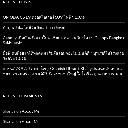
RECENT POSTS
OMODA C5 EV ครอสโอเวอร์ SUV ไฟฟ้า 100%
อัปทุกทริป… ให้ชีวิต Smart กว่าที่เคย!
Canopy เปิดตัวครั้งแรกในเอเชียตะวันออกเฉียงใต้ กับ Canopy Bangkok
Sukhumvit
มื้อพิเศษที่อยากให้ทุกคนมาสัมผัส เอ็นจอยโมเมนต์ดี ๆ บุพเฟ่ต์ในโรงแรม
ระดับพรีเมียม
แกรนด์สิริ​ รีสอร์ท​ เขาใหญ่​-Grandsiri​ Resort​ Khaoyaiนอนหลับสบาย…
ขยายครอบครัว แกรนด์สิริ รีสอร์ท เขาใหญ่ ใส่ใจเรื่องคุณภาพการนอน
RECENT COMMENTS
Shanya
on
About Me
Shanya
on
About Me