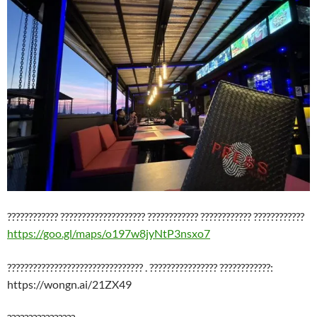
???????????? ???????????????????? ???????????? ???????????? ????????????
https://goo.gl/maps/o197w8jyNtP3nsxo7
???????????????????????????????? . ???????????????? ????????????:
https://wongn.ai/21ZX49