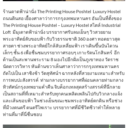
ร้านดาดฟ้าน่านั่ง The Printing House Poshtel Luxury Hostel
ถนนดินสอ เยื้องศาลาว่าการกรุงเทพมหานคร อันเป็นที่ตั้งของ
The Printing House Poshtel – Luxury Hostel สไตล์ Industrial
Loft มีมุเดาดฟ้าน่านั่ง บรรยากาศรับลมเย็นๆ วิวสวยยาม
พระอาทิตย์ลับขอบฟ้า กับวิวธรรมชาติ 360 องศา ทอดยาวสุด
สายตา ช่วงพระอาทิตย์ใกล้ลับเหลี่ยมฟ้า เราเดินขึ้นบันไดวน
เล็กๆ ชั้น 6 เพื่อชื่นชมบรรยากาศรอบๆ เกาะรัตนโกสินทร์ อีก
ด้านเป็นสะพานพระราม 8 มองไปอีกฝั่งเป็นภูเขาทอง วัดราช
นัดดาวรวิหาร หันด้านขวาเห็นศาลาว่าการกรุงเทพมหานคร
ถัดไปเป็น เสาชิงช้า วัดสุทัศน์ฯ ฉากหลังที่สวยงามเหมาะสำหรับ
การพบปะสังสรรค์ ท่ามกลางบรรยากาศที่ผ่อนคลายท่ามกลาง
ทิวทัศน์กรุงเทพยามค่ำคืน จิบค็อกเทลสุดสร้างสรรค์ที่นึ่กลาย
เป็นสถานที่ที่เหมาะสำหรับทุกคนเพลิดเพลินไปกับวิวกลางแจ้ง
และเส้นขอบฟ้า ในช่วงเย็นขณะชมพระอาทิตย์ตกดิน หรือช่วง
ที่มีวงดนตรี ดนตรีไพเราะ บรรยากาศที่มีชีวิตชีวาทำให้หลาย
ท่านที่มาที่นี่ชื่นชอบ