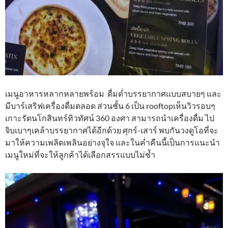
เมนูอาหารหลากหลายพร้อม ดื่มด่ำบรรยากาศแบบสบายๆ และ
มีบาร์เสริฟเครื่องดื่มตลอด ส่วนชั้น 6 เป็น rooftopเห็นวิวรอบๆ
เกาะรัตนโกสินทร์ทิวทัศน์ 360 องศา สามารถนำเครื่องดื่ม ไป
จิบเบาๆเคล้าบรรยากาศได้อีกด้วย ศุกร์-เสาร์ พบกันวงดูโอที่จะ
มาให้ความเพลิดเพลินอย่างจุใจ และในค่ำคืนนี้เป็นการแนะนำ
เมนูใหม่ที่จะให้ลูกค้าได้เลือกสรรแบบไม่ซ้ำ