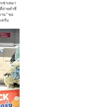
ญาเช่าเหมา
ี่ถ่ายทำซี
หวาน ” ขอ
ะครับ