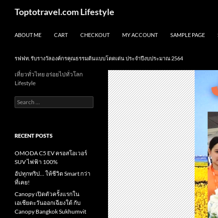
Skip
Search
Toptotravel.com Lifestyle
to
content
ABOUT ME
CART
CHECKOUT
MY ACCOUNT
SAMPLE PAGE
รฟฟท. รับรางวัลองค์กรคุณธรรมต้นแบบโดดเด่น ประจำปีงบประมาณ 2564
เที่ยวทั่วไทย อร่อยไปทั่วโลก
Lifestyle
Search
for:
RECENT POSTS
OMODA C5 EV ครอสโอเวอร์
SUV ไฟฟ้า 100%
อัปทุกทริป… ให้ชีวิต Smart กว่า
ที่เคย!
Canopy เปิดตัวครั้งแรกใน
เอเชียตะวันออกเฉียงใต้ กับ
Canopy Bangkok Sukhumvit