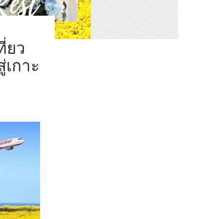
ี่ยว
่เกาะ