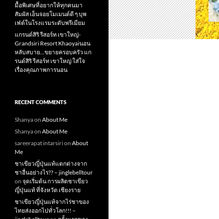
มื้อพิเศษที่อยากให้ทุกคนมา
สัมผัส เอ็นจอยโมเมนต์ดี ๆ บุพ
เฟ่ต์ในโรงแรมระดับพรีเมียม
แกรนด์สิริ​ รีสอร์ท​ เขาใหญ่​-
Grandsiri​ Resort​ Khaoyaiนอน
หลับสบาย…ขยายครอบครัว แก
รนด์สิริ รีสอร์ท เขาใหญ่ ใส่ใจ
เรื่องคุณภาพการนอน
RECENT COMMENTS
Shanya
on
About Me
Shanya
on
About Me
sareerapat intarsiri
on
About
Me
ชาเขียวญี่ปุ่นแท้แตกต่างจาก
ชาอื่นอย่างไร?? – jinglebelltour
on
จุดเริ่มต้น การผลิตชาเขียว
ญี่ปุ่นแท้ ที่จังหวัด เชียงราย
ชาเขียวญี่ปุ่นแท้จากไร่ชาของ
ไทยส่งออกไปทั่วโลก!!! –