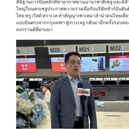
ที่มีฐานการบินหลักที่ท่าอากาศยานนานาชาติเชจู และมีส
ใหญ่ในนครเชจูประกาศความร่วมมือกับบริษัททัวร์อันดับ
ไทย ทรู เวิลด์ ทราเวล ทำสัญญาเช่าเหมาลำนำคนไทยเที่ย
แบบบินตรงจากกรุงเทพฯ สู่เกาะเจจู กลับมาอีกครั้งรอบสองปี
สงกรานต์ที่ผ่านมา