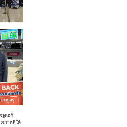
จจูแอร์
งเกาหลีใต้