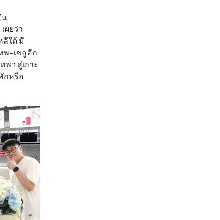
ใน
 เผยว่า
ีใต้ มี
ทพ–เชจู อีก
เทพฯ สู่เกาะ
พักหรือ