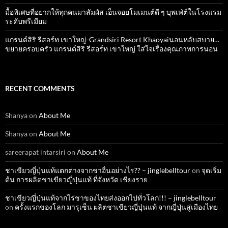
มื้อพิเศษที่อยากให้ทุกคนมาสัมผัส เอ็นจอยโมเมนต์ดี ๆ บุพเฟ่ต์ในโรงแรม
ระดับพรีเมียม
แกรนด์สิริ​ รีสอร์ท​ เขาใหญ่​-Grandsiri​ Resort​ Khaoyaiนอนหลับสบาย…
ขยายครอบครัว แกรนด์สิริ รีสอร์ท เขาใหญ่ ใส่ใจเรื่องคุณภาพการนอน
RECENT COMMENTS
Shanya
on
About Me
Shanya
on
About Me
sareerapat intarsiri
on
About Me
ชาเขียวญี่ปุ่นแท้แตกต่างจากชาอื่นอย่างไร?? – jinglebelltour
on
จุดเริ่ม
ต้น การผลิตชาเขียวญี่ปุ่นแท้ ที่จังหวัด เชียงราย
ชาเขียวญี่ปุ่นแท้จากไร่ชาของไทยส่งออกไปทั่วโลก!!! – jinglebelltour
on
ครั้งแรกของโลก มารุเซ็น ผลิตชาเขียวญี่ปุ่นแท้ จากญี่ปุ่นสู่เมืองไทย