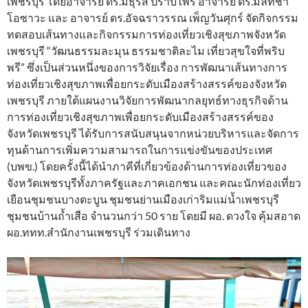
เพชรบุรี โดยอาจารย์ ดร.มธุรส ปราบไพรี อาจารย์ ดร.มลทิชา
โอซาวะ และ อาจารย์ ดร.อัจฉราวรรณ เพ็ญวันศุกร์ จัดกิจกรรม
ทดสอบเส้นทางและกิจกรรมการท่องเที่ยวเชิงสุขภาพจังหวัด
เพชรบุรี “วัฒนธรรมละมุน ธรรมชาติละไม เที่ยวสุขใจที่พริบ
พรี” ซึ่งเป็นส่วนหนึ่งของการวิจัยเรื่อง การพัฒนาเส้นทางการ
ท่องเที่ยวเชิงสุขภาพเพื่อยกระดับเมืองสร้างสรรค์ของจังหวัด
เพชรบุรี ภายใต้แผนงานวิจัยการพัฒนากลยุทธ์ทางธุรกิจด้าน
การท่องเที่ยวเชิงสุขภาพเพื่อยกระดับเมืองสร้างสรรค์ของ
จังหวัดเพชรบุรี ได้รับการสนับสนุนจากหน่วยบริหารและจัดการ
ทุนด้านการเพิ่มความสามารถในการแข่งขันของประเทศ
(บพข.) โดยครั้งนี้ได้นำภาคีที่เกี่ยวข้องด้านการท่องเที่ยวของ
จังหวัดเพชรบุรีทั้งภาครัฐและภาคเอกชน และคณะนักท่องเที่ยว
เยือนชุมชนบางตะบูน ชุมชนย่านเมืองเก่าริมแม่น้ำเพชรบุรี
ชุมชนบ้านถ้ำเสือ จำนวนกว่า 50 ราย โดยมี ผอ. ดวงใจ คุ้มสอาด
ผอ.ททท.สำนักงานเพชรบุรี ร่วมเดินทาง