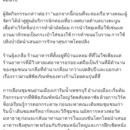
ผู้จัดกิจกรรมกล่าวต่อว่า “นอกจากนี้ก่อนที่จะล่องเรือ ทางคณะผู้
จัดฯ ได้นำสู่ศูนย์บริการนักท่องเที่ยว เทศบาลตำบลบางตะบูน
เพื่อทำเวิร์คช็อป การทำผ้ามัดย้อม การนำวัสดุเหลือใช้เช่นแห
อวนมาถักทอเป็นกระเป๋าใส่ของใช้ การทำขนมโบราณ การใช้
ปลิงบำบัดนำเสนอการรักษาสุขภาพโดยปลิง
ร้านยุ้งเกลือ ร้านอาหารที่ตั้งอยู่ที่บ้านแหลม ที่ที่ไม่ใช่เพียงแค่
ร้านอาหารที่มีวิวสวยแต่อาหารอร่อย แต่ถือเป็นร้านที่มีตำนาน
ของชุมชนนาเกลือที่ทำนาเกลือมากว่าแปดสิบปี และบอกเล่า
เรื่องราวผ่านพิพิธภัณฑ์ของทางร้านโดยคนรุ่นที่สี่
การเยือนชุมชนย่านเมืองเก่าริมน้ำเพชรบุรี อำเภอเมือง เริ่มต้น
กิจกรรมจากที่พิพิธภัณฑ์หนังใหญ่วัดพลับพลาชัย ด้วยการเวิร์ค
ช็อปเรียนรู้การตอกกระดาษ ก่อนจะพาคณะเดินชมชุมชนเก่า
ริมน้ำ เดินชมสตรีทอาร์ทและวิถีชุมชน นมัสการหลวงพ่อวัด
มหาธาตุ ก่อนจะกลับมาทานอาหารในแบบขันโตกโดยนำเสนอ
อาหารเชิงสุขภาพ พร้อมกับรับชมหนังใหญ่และการฝึกเชิดหนัง