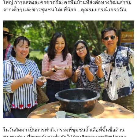
ใหญ่ การแสดงละครชาตรีละครพื้นบ้านที่ส่งต่อทางวัฒนธรรม
จากเด็กๆ และชาวชุมชน โดยพี่น้อย – คุณรมยกรณ์ เอราวัณ
ในวันถัดมา เป็นการทำกิจกรรมที่ชุมชนถ้ำเสือที่ขึ้นชื่อด้าน
ชุมชนท่องเที่ยวคาร์บอนต่ำ จัดให้ร่วมกิจกรรมสาธิตทำทอง