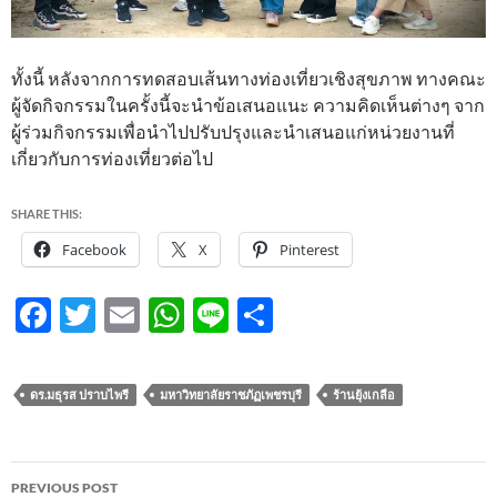
ทั้งนี้ หลังจากการทดสอบเส้นทางท่องเที่ยวเชิงสุขภาพ ทางคณะ
ผู้จัดกิจกรรมในครั้งนี้จะนำข้อเสนอแนะ ความคิดเห็นต่างๆ จาก
ผู้ร่วมกิจกรรมเพื่อนำไปปรับปรุงและนำเสนอแก่หน่วยงานที่
เกี่ยวกับการท่องเที่ยวต่อไป
SHARE THIS:
Facebook
X
Pinterest
F
T
E
W
Li
S
ac
w
m
h
n
h
e
itt
ail
at
e
ar
ดร.มธุรส ปราบไพรี
มหาวิทยาลัยราชภัฏเพชรบุรี
ร้านยุ้งเกลือ
b
er
s
e
o
A
Post
o
p
PREVIOUS POST