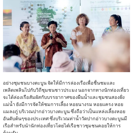
อย่างชุมชนบางตะบูน จัดให้มีการล่องเรือเพื่อชื่นชมและ
เพลิดเพลินไปกับวิถีชุมชนชาวประมง นอกจากทางนักท่องเที่ยว
จะได้ล่องเรือสัมผัสกับบรรยากาศของผืนน้ำและชุมชนสองฝั่ง
แม่น้ำ ยังมีการจัดให้ชมการเลี้ยง หอยนางรม หอยแครง หอย
แมลงภู่ บริเวณปากอ่าวบางตะบูน ซึ่งถือว่าเป็นแหล่งเลี้ยงหอย
อันดับต้นๆของประเทศ ซึ่งบริเวณท่าน้ำวัดปากอ่าวบางตะบูนมี
เรือสำหรับนำนักท่องเที่ยวโดยไต๋เรือชาวชุมชนคอยให้การ
ต้อนรับ