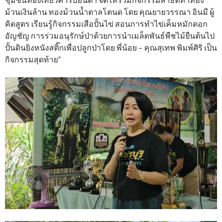
ม้วนเงินล้าน ทองม้วนน้ำตาลโตนด โดย คุณยายวรรณา อินมี ผู้
คิดสูตร เรียนรู้กิจกรรมเสือปั้นไข่ สอนการทำไข่เค็มหมักดอก
อัญชัญ การร่วมอนุรักษ์ป่าด้วยการนำเมล็ดพันธ์พืชไม้ยืนต้นไป
ปั้นดินยิงหนังสติ๊กเพื่อปลูกป่าโดย พี่น้อย – คุณสุเทพ พิมพ์ศิริ เป็น
กิจกรรมสุดท้าย”