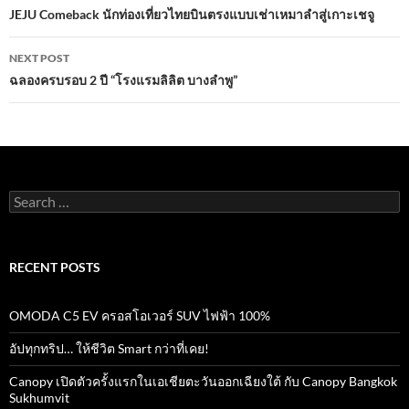
navigation
JEJU Comeback นักท่องเที่ยวไทยบินตรงแบบเช่าเหมาลำสู่เกาะเชจู
k
p
NEXT POST
ฉลองครบรอบ 2 ปี “โรงแรมลิลิต บางลำพู”
Search
for:
RECENT POSTS
OMODA C5 EV ครอสโอเวอร์ SUV ไฟฟ้า 100%
อัปทุกทริป… ให้ชีวิต Smart กว่าที่เคย!
Canopy เปิดตัวครั้งแรกในเอเชียตะวันออกเฉียงใต้ กับ Canopy Bangkok
Sukhumvit