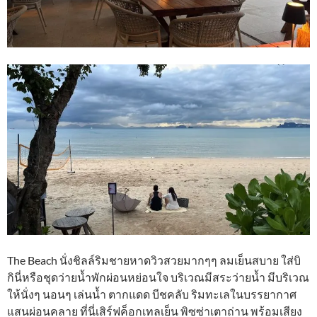
The Beach นั่งชิลล์ริมชายหาดวิวสวยมากๆๆ ลมเย็นสบาย ใส่บิ
กินี่หรือชุดว่ายน้ำพักผ่อนหย่อนใจ บริเวณมีสระว่ายน้ำ มีบริเวณ
ให้นั่งๆ นอนๆ เล่นน้ำ ตากแดด บีชคลับ ริมทะเลในบรรยากาศ
แสนผ่อนคลาย ที่นี่เสิร์ฟค็อกเทลเย็น พิซซ่าเตาถ่าน พร้อมเสียง