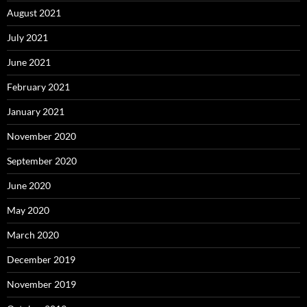
August 2021
July 2021
June 2021
February 2021
January 2021
November 2020
September 2020
June 2020
May 2020
March 2020
December 2019
November 2019