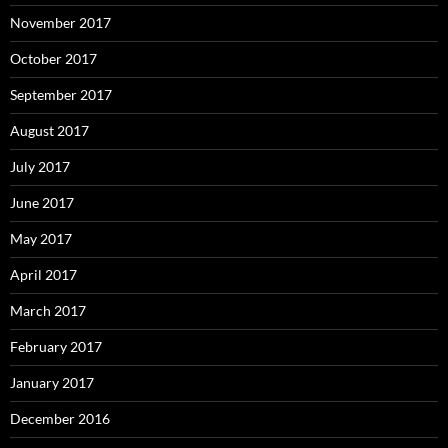
November 2017
October 2017
September 2017
August 2017
July 2017
June 2017
May 2017
April 2017
March 2017
February 2017
January 2017
December 2016