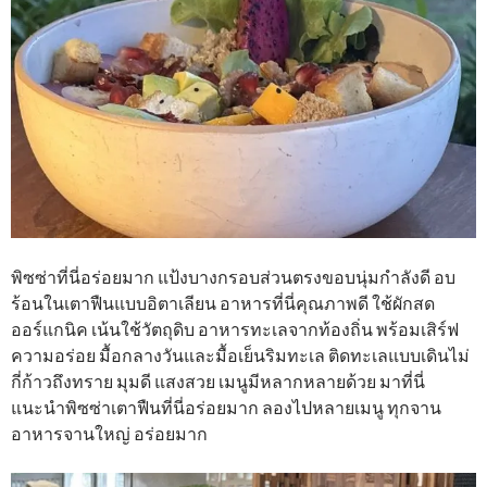
พิซซ่าที่นี่อร่อยมาก แป้งบางกรอบส่วนตรงขอบนุ่มกำลังดี อบ
ร้อนในเตาฟืนแบบอิตาเลียน อาหารที่นี่คุณภาพดี ใช้ผักสด
ออร์แกนิค เน้นใช้วัตถุดิบ อาหารทะเลจากท้องถิ่น พร้อมเสิร์ฟ
ความอร่อย มื้อกลางวันและมื้อเย็นริมทะเล ติดทะเลแบบเดินไม่
กี่ก้าวถึงทราย มุมดี แสงสวย เมนูมีหลากหลายด้วย มาที่นี่
แนะนำพิซซ่าเตาฟืนที่นี่อร่อยมาก ลองไปหลายเมนู ทุกจาน
อาหารจานใหญ่ อร่อยมาก