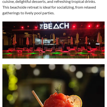
cuisine, delightful desserts, and refreshing tropical drinks.
This beachside retreat is ideal for socializing, from relaxed
gatherings to lively pool parties.