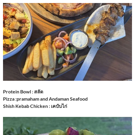
Protein Bowl : สลัด
Pizza :pramaham and Andaman Seafood
Shish Kebab Chicken : เคบับไก่