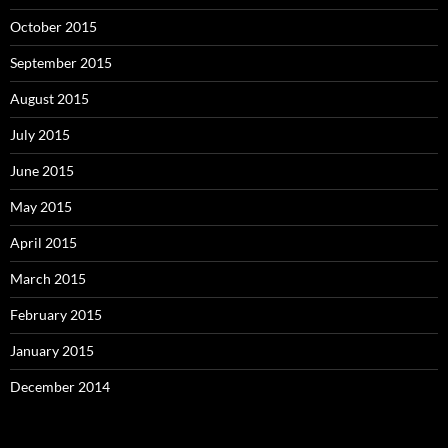
October 2015
September 2015
August 2015
July 2015
June 2015
May 2015
April 2015
March 2015
February 2015
January 2015
December 2014