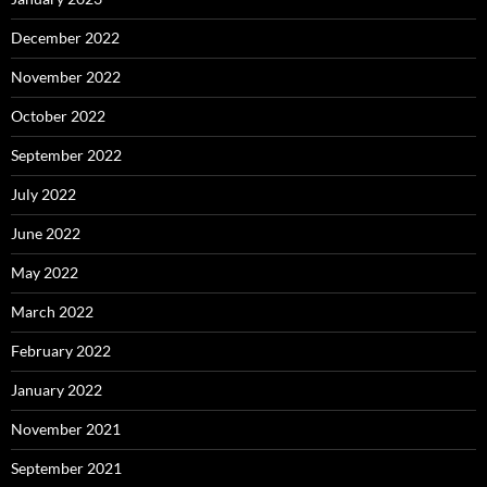
December 2022
November 2022
October 2022
September 2022
July 2022
June 2022
May 2022
March 2022
February 2022
January 2022
November 2021
September 2021