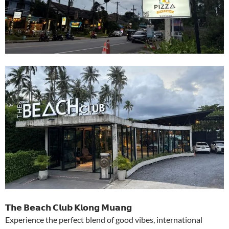
𝗧𝗵𝗲 𝗕𝗲𝗮𝗰𝗵 𝗖𝗹𝘂𝗯 𝗞𝗹𝗼𝗻𝗴 𝗠𝘂𝗮𝗻𝗴
Experience the perfect blend of good vibes, international