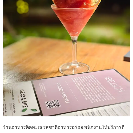
ร้านอาหารติดทะเล รสชาติอาหารอร่อย พนักงานให้บริการดี