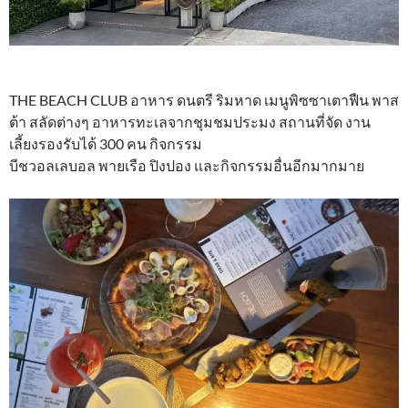
THE BEACH CLUB อาหาร ดนตรี ริมหาด เมนูพิซซาเตาฟืน พาส
ต้า สลัดต่างๆ อาหารทะเลจากชุมชมประมง สถานที่จัด งาน
เลี้ยงรองรับได้ 300 คน กิจกรรม
บีชวอลเลบอล พายเรือ ปิงปอง และกิจกรรมอื่นอีกมากมาย