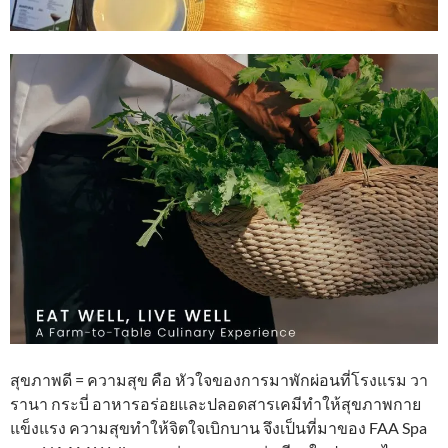
สุขภาพดี = ความสุข คือ หัวใจของการมาพักผ่อนที่โรงแรม วา
รานา กระบี่ อาหารอร่อยและปลอดสารเคมีทำให้สุขภาพกาย
แข็งแรง ความสุขทำให้จิตใจเบิกบาน จึงเป็นที่มาของ FAA Spa