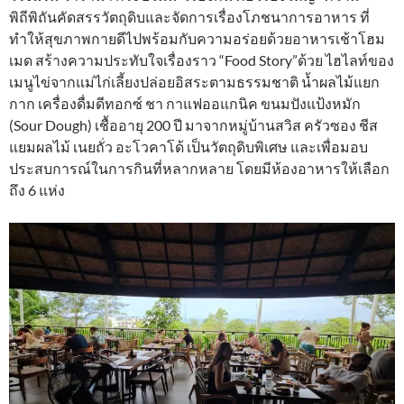
พิถีพิถันคัดสรรวัตถุดิบและจัดการเรื่องโภชนาการอาหาร ที่
ทำให้สุขภาพกายดีไปพร้อมกับความอร่อยด้วยอาหารเช้าโฮม
เมด สร้างความประทับใจเรื่องราว “Food Story”ด้วย ไฮไลท์ของ
เมนูไข่จากแม่ไก่เลี้ยงปล่อยอิสระตามธรรมชาติ น้ำผลไม้แยก
กาก เครื่องดื่มดีทอกซ์ ชา กาแฟออแกนิค ขนมปังแป้งหมัก
(Sour Dough) เชื้ออายุ 200 ปี มาจากหมู่บ้านสวิส ครัวซอง ชีส
แยมผลไม้ เนยถั่ว อะโวคาโด้ เป็นวัตถุดิบพิเศษ และเพื่อมอบ
ประสบการณ์ในการกินที่หลากหลาย โดยมีห้องอาหารให้เลือก
ถึง 6 แห่ง