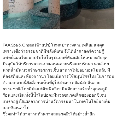
FAA Spa & Onsen (ฟ้าสปา) โดมสปาทรงสามเหลี่ยมสมดุล
เพราะเชื่อว่าธรรมชาติมีพลังพิเศษ จึงได้นําศาสตร์ความรู้
แพทย์แผนไทยมาปรับใช้ในรูปแบบที่ทันสมัยให้เหมาะกับยุค
ปัจจุบัน ให้บริการนวดแบบผ่อนคลายหรือแบบรักษา นวดไทย
นวดน้ำมัน นวดรักษาอาการเจ็บ อาหารไม่ย่อย นอนไม่หลับ มี
ห้องสตีมและห้องซาวน่า โดยเน้นการใช้สมุนไพรไทยในการอบ
ตัว นอกจากนี้ยังมีออนเซ็นที่ผู้ใช้สามารถสัมผัสกลิ่นอาย
ธรรมชาติ โดยมีบ่อแช่ตัวเพิ่มวิตะมินดีกลางแจ้ง ทั้งอุณหภูมิ
ร้อนและเย็น ทั้งนี้น้ำในบ่อจะมีมวลขนาดเล็กของออกซิเจน
แทรกอยู่ เป็นผลจากการนํานวัตกรรมนาโนเทคโนโลยีมาเติม
ออกซิเจนลงไป
ซึ่งจะทำให้สามารถทำความสะอาดผิวได้อย่างล้ำลึก