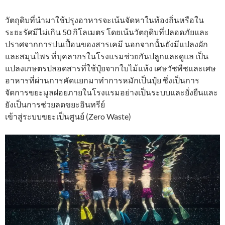
วัตถุดิบที่นำมาใช้ปรุงอาหารจะเน้นจัดหาในท้องถิ่นหรือใน
ระยะรัศมีไม่เกิน 50 กิโลเมตร โดยเน้นวัตถุดิบที่ปลอดภัยและ
ปราศจากการปนเปื้อนของสารเคมี นอกจากนั้นยังมีแปลงผัก
และสมุนไพร ที่บุคลากรในโรงแรมช่วยกันปลูกและดูแล เป็น
แปลงเกษตรปลอดสารที่ใช้ปุ๋ยจากใบไม้แห้ง เศษวัชพืชและเศษ
อาหารที่ผ่านการคัดแยกมาทำการหมักเป็นปุ๋ย ซึ่งเป็นการ
จัดการขยะมูลฝอยภายในโรงแรมอย่างเป็นระบบและยั่งยืนและ
ยังเป็นการช่วยลดขยะอินทรีย์
เข้าสู่ระบบขยะเป็นศูนย์ (Zero Waste)