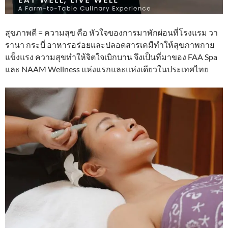
สุขภาพดี = ความสุข คือ หัวใจของการมาพักผ่อนที่โรงแรม วา
รานา กระบี่ อาหารอร่อยและปลอดสารเคมีทำให้สุขภาพกาย
แข็งแรง ความสุขทำให้จิตใจเบิกบาน จึงเป็นที่มาของ FAA Spa
และ NAAM Wellness แห่งแรกและแห่งเดียวในประเทศไทย