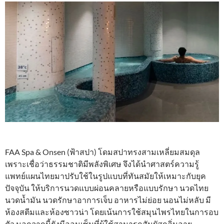
FAA Spa & Onsen (ฟ้าสปา) โดมสปาทรงสามเหลี่ยมสมดุล
เพราะเชื่อว่าธรรมชาติมีพลังพิเศษ จึงได้นําศาสตร์ความรู้
แพทย์แผนไทยมาปรับใช้ในรูปแบบที่ทันสมัยให้เหมาะกับยุค
ปัจจุบัน ให้บริการนวดแบบผ่อนคลายหรือแบบรักษา นวดไทย
นวดน้ำมัน นวดรักษาอาการเจ็บ อาหารไม่ย่อย นอนไม่หลับ มี
ห้องสตีมและห้องซาวน่า โดยเน้นการใช้สมุนไพรไทยในการอบ
ตัว นอกจากนี้ยังมีออนเซ็นที่ผู้ใช้สามารถสัมผัสกลิ่นอาย