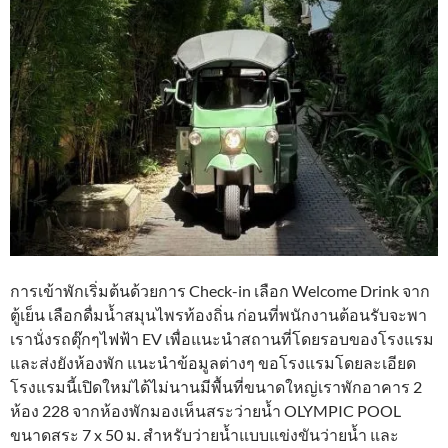
การเข้าพักเริ่มต้นด้วยการ Check-in เลือก Welcome Drink จาก
ตู้เย็น เลือกดื่มน้ำสมุนไพรท้องถิ่น ก่อนที่พนักงานต้อนรับจะพา
เรานั่งรถตุ๊กๆไฟฟ้า EV เพื่อแนะนำสถานที่โดยรอบของโรงแรม
และส่งยังห้องพัก แนะนำข้อมูลต่างๆ ขอโรงแรมโดยละเอียด
โรงแรมนี้เปิดใหม่ได้ไม่นานมีพื้นที่ขนาดใหญ่เราพักอาคาร 2
ห้อง 228 จากห้องพักมองเห็นสระว่ายน้ำ OLYMPIC POOL
ขนาดสระ 7 x 50 ม. สำหรับว่ายน้ำแบบแข่งขันว่ายน้ำ และ