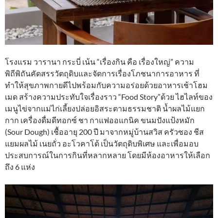
โรงแรม วารานา กระบี่ เน้น “เรื่องกิน คือ เรื่องใหญ่” ความ
พิถีพิถันคัดสรรวัตถุดิบและจัดการเรื่องโภชนาการอาหาร ที่
ทำให้สุขภาพกายดีไปพร้อมกับความอร่อยด้วยอาหารเช้าโฮม
เมด สร้างความประทับใจเรื่องราว “Food Story”ด้วย ไฮไลท์ของ
เมนูไข่จากแม่ไก่เลี้ยงปล่อยอิสระตามธรรมชาติ น้ำผลไม้แยก
กาก เครื่องดื่มดีทอกซ์ ชา กาแฟออแกนิค ขนมปังแป้งหมัก
(Sour Dough) เชื้ออายุ 200 ปี มาจากหมู่บ้านสวิส ครัวซอง ชีส
แยมผลไม้ เนยถั่ว อะโวคาโด้ เป็นวัตถุดิบพิเศษ และเพื่อมอบ
ประสบการณ์ในการกินที่หลากหลาย โดยมีห้องอาหารให้เลือก
ถึง 6 แห่ง