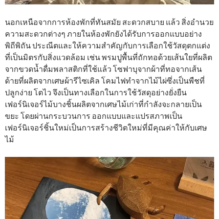
นอกเหนือจากการห้องพักที่ทันสมัย สะดวกสบาย แล้ว สิ่งอํานวย
ความสะดวกต่างๆ ภายในห้องพักยังได้รับการออกแบบอย่าง
พิถีพิถัน ประณีตและให้ความสำคัญกับการเลือกใช้วัสดุตกแต่ง
ที่เป็นมิตรกับสิ่งแวดล้อม เช่น พรมปูพื้นที่ถักทอด้วยเส้นใยที่ผลิต
จากขวดน้ำดื่มพลาสติกที่ใช้แล้ว โซฟาบุจากผ้าที่ทอจากเส้น
ด้ายที่ผลิตจากเศษผ้ารีไซเคิล โคมไฟทำจากไม้ไผ่ซึ่งเป็นพืชที่
ปลูกง่าย โตไว จึงเป็นทางเลือกในการใช้วัสดุอย่างยั่งยืน
เฟอร์นิเจอร์ไม้บางชิ้นผลิตจากเศษไม้เก่าที่กําลังจะกลายเป็น
ขยะ โดยผ่านกระบวนการ ออกแบบและแปรสภาพเป็น
เฟอร์นิเจอร์ชิ้นใหม่เป็นการสร้างชีวิตใหม่ที่มีคุณค่าให้กับเศษ
ไม้