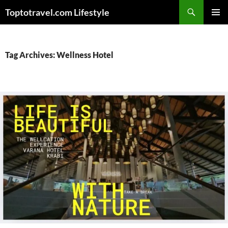
Skip
Search
Toptotravel.com Lifestyle
to
PRIMAR
content
MENU
Tag Archives: Wellness Hotel