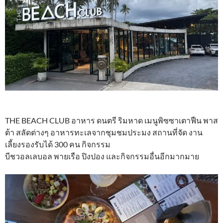
THE BEACH CLUB อาหาร ดนตรี ริมหาด เมนูพิซซาเตาฟืน พาส
ต้า สลัดต่างๆ อาหารทะเลจากชุมชมประมง สถานที่จัด งาน
เลี้ยงรองรับได้ 300 คน กิจกรรม
บีชวอลเลบอล พายเรือ ปิงปอง และกิจกรรมอื่นอีกมากมาย