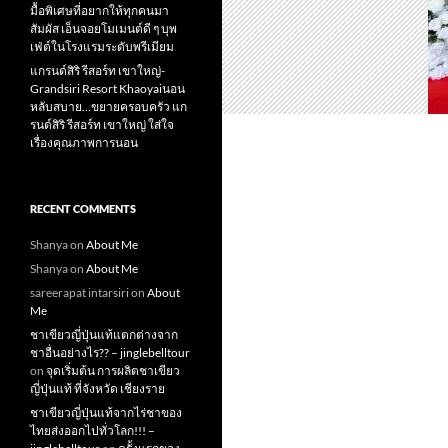
มื้อพิเศษที่อยากให้ทุกคนมา
สัมผัส เอ็นจอยโมเมนต์ดี ๆ บุพ
เฟ่ต์ในโรงแรมระดับพรีเมียม
แกรนด์สิริ​ รีสอร์ท​ เขาใหญ่​-
Grandsiri​ Resort​ Khaoyaiนอน
หลับสบาย…ขยายครอบครัว แก
รนด์สิริ รีสอร์ท เขาใหญ่ ใส่ใจ
เรื่องคุณภาพการนอน
RECENT COMMENTS
Shanya
on
About Me
Shanya
on
About Me
sareerapat intarsiri
on
About
Me
ชาเขียวญี่ปุ่นแท้แตกต่างจาก
ชาอื่นอย่างไร?? – jinglebelltour
on
จุดเริ่มต้น การผลิตชาเขียว
ญี่ปุ่นแท้ ที่จังหวัด เชียงราย
ชาเขียวญี่ปุ่นแท้จากไร่ชาของ
ไทยส่งออกไปทั่วโลก!!! –