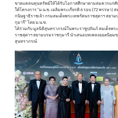
ขาดแคลนทุนทรัพย์ให้ได้รับโอกาสศึกษาตามสมควรแก่ศ
ใต้โครงการ “ม.น.ข. เฉลิมพระเกียรติ 6 รอบ (72 พรรษา) ส
กนิษฐาธิราชเจ้า กรมสมเด็จพระเทพรัตนราชสุดาฯ สยา
กุมารี” โดย ม.น.ข.
ได้ร่วมกับ มูลนิธิสุนทราภรณ์ในพระราชูปถัมภ์ สมเด็จพร
ราชสุดาฯ สยามบรมราชกุมารี นําเสนอบทเพลงยอดนิยมข
สุนทราภรณ์