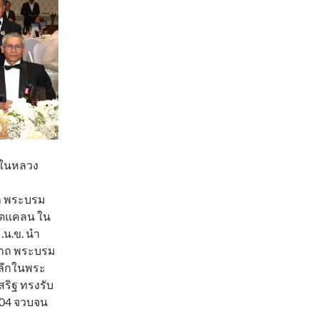
มีในหลวง
าถ พระบรม
ขาดแคลน ใน
.น.ข. นำ
นาถ พระบรม
ำลึกในพระ
สริฐ ทรงรับ
2504 จวบจน