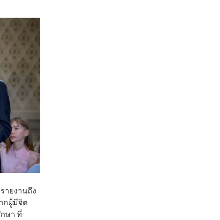
วรายงานถึง
กผู้มีจิต
กษา ที่