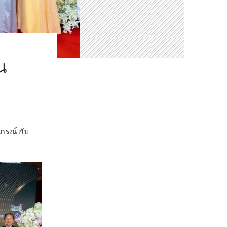
น
าภรณ์ กับ