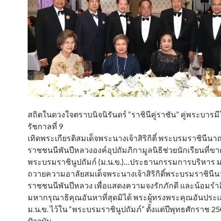
สถิตในดวงใจตราบนิจนิรันดร์ “ราชินีคู่ราชัน” คู่พระบาร
รัชกาลที่ 9
เทิดพระเกียรติสมเด็จพระนางเจ้าสิริกิติ์ พระบรมราชินีน
ราชชนนีพันปีหลวงองค์อุปถัมภิกามูลนิธิช่วยนักเรียนที่
พระบรมราชินูปถัมก์ (ม.น.ข.)…ประธานกรรมการบริหาร ม
ถวายความอาลัยสมเด็จพระนางเจ้าสิริกิติ์พระบรมราชินี
ราชชนนีพันปีหลวง เพื่อแสดงความจงรักภักดี และน้อมร
มหากรุณาธิคุณอันหาที่สุดมิได้ พระผู้ทรงพระคุณอันประเ
ม.น.ข. ไว้ใน “พระบรมราชินูปถัมภ์” ตั้งแต่ปีพุทธศักราช 
ปัจจุบัน