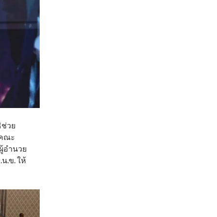
ิช่วย
ละคณะ
ู้อำนวย
.ข. ให้