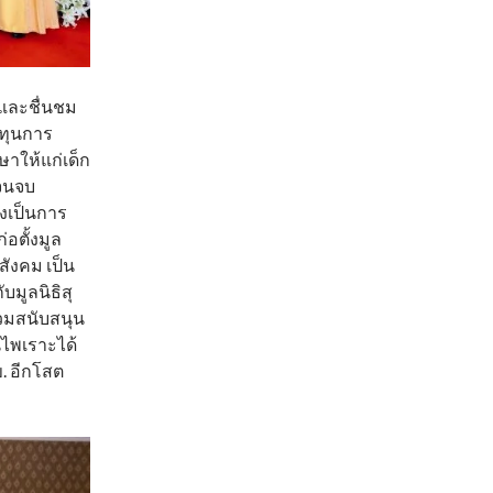
และชื่นชม
าทุนการ
าให้แก่เด็ก
าจนจบ
งเป็นการ
อตั้งมูล
สังคม เป็น
มูลนิธิสุ
่วมสนับสนุน
นไพเราะได้
ข. อีกโสต