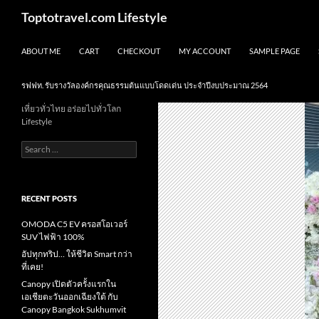
Skip
Search
Toptotravel.com Lifestyle
to
content
ABOUT ME
CART
CHECKOUT
MY ACCOUNT
SAMPLE PAGE
รฟฟท. รับรางวัลองค์กรคุณธรรมต้นแบบโดดเด่น ประจำปีงบประมาณ 2564
เที่ยวทั่วไทย อร่อยไปทั่วโลก
Lifestyle
Search
for:
RECENT POSTS
OMODA C5 EV ครอสโอเวอร์
SUV ไฟฟ้า 100%
อัปทุกทริป… ให้ชีวิต Smart กว่า
ที่เคย!
Canopy เปิดตัวครั้งแรกใน
เอเชียตะวันออกเฉียงใต้ กับ
Canopy Bangkok Sukhumvit