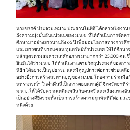
นายขรรค์ ประจวบเหมาะ ประธานในพิธี ได้กล่าวเปิดงาน 
ถึงความมุ่งมั่นอันแน่วแน่ของ ม.น.ข. ที่ได้ดำเนินการจัดห
ศึกษามาอย่างยาวนานถึง 65 ปี เพื่อมอบโอกาสทางการศึกษ
และเยาวชนที่ขาดแคลน ทุนทรัพย์ทั่วประเทศ ให้ได้ศึกษ
หลักสูตรตามสมควรแก่ศักยภาพ มามากกว่า 25,000 คน ซึ่
ยืนยันได้ว่า ม.น.ข. ได้ดำเนินงานตามวัตถุประสงค์ของการก่
นิธิฯ ได้อย่างเป็นรูปธรรม และมีคุณูปการต่อการช่วยเหลือ
อย่างยิ่งการสร้างสะพานบุญของ ม.น.ข. โดยความร่วมมือกับ
นทราภรณ์ฯ ในค่ำคืนนี้เป็นการตอบแทนผู้มี จิตศรัทธาที่ร
ม.น.ข. ให้ได้รับความเพลิดเพลินกับดนตรี และเสียงเพลงอั
เป็นอย่างดียิ่งรวมทั้ง เป็นการสร้างความผูกพันที่มีต่อ ม.น.
หนึ่งด้วย