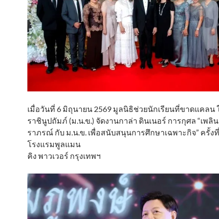
เมื่อวันที่ 6 มิถุนายน 2569 มูลนิธิช่วยนักเรียนที่ขาดแค
ราชินูปถัมภ์ (ม.น.ข.) จัดงานกาล่า ดินเนอร์ การกุศล “เพล
ราภรณ์ กับ ม.น.ข. เพื่อสนับสนุนการศึกษาเฉพาะกิจ” ครั้งที
โรงแรมพูลแมน
คิง พาวเวอร์ กรุงเทพฯ