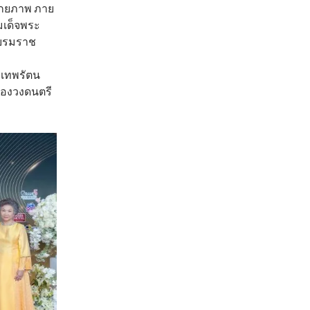
ักยภาพ ภาย
มเด็จพระ
มบรมราช
ะเทพรัตน
องวงดนตรี