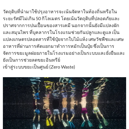
วัตถุดิบที่นำมาใช้ปรุงอาหารจะเน้นจัดหาในท้องถิ่นหรือใน
ระยะรัศมีไม่เกิน 50 กิโลเมตร โดยเน้นวัตถุดิบที่ปลอดภัยและ
ปราศจากการปนเปื้อนของสารเคมี นอกจากนั้นยังมีแปลงผัก
และสมุนไพร ที่บุคลากรในโรงแรมช่วยกันปลูกและดูแล เป็น
แปลงเกษตรปลอดสารที่ใช้ปุ๋ยจากใบไม้แห้ง เศษวัชพืชและเศษ
อาหารที่ผ่านการคัดแยกมาทำการหมักเป็นปุ๋ย ซึ่งเป็นการ
จัดการขยะมูลฝอยภายในโรงแรมอย่างเป็นระบบและยั่งยืนและ
ยังเป็นการช่วยลดขยะอินทรีย์
เข้าสู่ระบบขยะเป็นศูนย์ (Zero Waste)