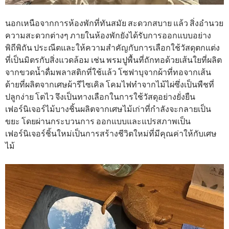
นอกเหนือจากการห้องพักที่ทันสมัย สะดวกสบาย แล้ว สิ่งอํานวย
ความสะดวกต่างๆ ภายในห้องพักยังได้รับการออกแบบอย่าง
พิถีพิถัน ประณีตและให้ความสำคัญกับการเลือกใช้วัสดุตกแต่ง
ที่เป็นมิตรกับสิ่งแวดล้อม เช่น พรมปูพื้นที่ถักทอด้วยเส้นใยที่ผลิต
จากขวดน้ำดื่มพลาสติกที่ใช้แล้ว โซฟาบุจากผ้าที่ทอจากเส้น
ด้ายที่ผลิตจากเศษผ้ารีไซเคิล โคมไฟทำจากไม้ไผ่ซึ่งเป็นพืชที่
ปลูกง่าย โตไว จึงเป็นทางเลือกในการใช้วัสดุอย่างยั่งยืน
เฟอร์นิเจอร์ไม้บางชิ้นผลิตจากเศษไม้เก่าที่กําลังจะกลายเป็น
ขยะ โดยผ่านกระบวนการ ออกแบบและแปรสภาพเป็น
เฟอร์นิเจอร์ชิ้นใหม่เป็นการสร้างชีวิตใหม่ที่มีคุณค่าให้กับเศษ
ไม้