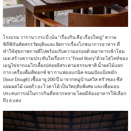
โรงแรม วารานา กระบี่ เน้น “เรื่องกิน คือ เรื่องใหญ่” ความ
พิถีพิถันคัดสรรวัตถุดิบและจัดการเรื่องโภชนาการอาหาร ที่
ทำให้สุขภาพกายดีไปพร้อมกับความอร่อยด้วยอาหารเช้าโฮม
เมด สร้างความประทับใจเรื่องราว “Food Story”ด้วย ไฮไลท์ของ
เมนูไข่จากแม่ไก่เลี้ยงปล่อยอิสระตามธรรมชาติ น้ำผลไม้แยก
กาก เครื่องดื่มดีทอกซ์ ชา กาแฟออแกนิค ขนมปังแป้งหมัก
(Sour Dough) เชื้ออายุ 200 ปี มาจากหมู่บ้านสวิส ครัวซอง ชีส
แยมผลไม้ เนยถั่ว อะโวคาโด้ เป็นวัตถุดิบพิเศษ และเพื่อมอบ
ประสบการณ์ในการกินที่หลากหลาย โดยมีห้องอาหารให้เลือก
ถึง 6 แห่ง