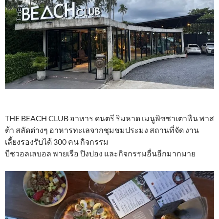
THE BEACH CLUB อาหาร ดนตรี ริมหาด เมนูพิซซาเตาฟืน พาส
ต้า สลัดต่างๆ อาหารทะเลจากชุมชมประมง สถานที่จัด งาน
เลี้ยงรองรับได้ 300 คน กิจกรรม
บีชวอลเลบอล พายเรือ ปิงปอง และกิจกรรมอื่นอีกมากมาย