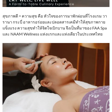
สุขภาพดี = ความสุข คือ หัวใจของการมาพักผ่อนที่โรงแรม วา
รานา กระบี่ อาหารอร่อยและปลอดสารเคมีทำให้สุขภาพกาย
แข็งแรง ความสุขทำให้จิตใจเบิกบาน จึงเป็นที่มาของ FAA Spa
และ NAAM Wellness แห่งแรกและแห่งเดียวในประเทศไทย