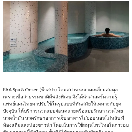
FAA Spa & Onsen (ฟ้าสปา) โดมสปาทรงสามเหลี่ยมสมดุล
เพราะเชื่อว่าธรรมชาติมีพลังพิเศษ จึงได้นําศาสตร์ความรู้
แพทย์แผนไทยมาปรับใช้ในรูปแบบที่ทันสมัยให้เหมาะกับยุค
ปัจจุบัน ให้บริการนวดแบบผ่อนคลายหรือแบบรักษา นวดไทย
นวดน้ำมัน นวดรักษาอาการเจ็บ อาหารไม่ย่อย นอนไม่หลับ มี
ห้องสตีมและห้องซาวน่า โดยเน้นการใช้สมุนไพรไทยในการอบ
ตัว นอกจากนี้ยังมีออนเซ็นที่ผู้ใช้สามารถสัมผัสกลิ่นอาย