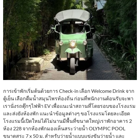
การเข้าพักเริ่มต้นด้วยการ Check-in เลือก Welcome Drink จาก
ตู้เย็น เลือกดื่มน้ำสมุนไพรท้องถิ่น ก่อนที่พนักงานต้อนรับจะพา
เรานั่งรถตุ๊กๆไฟฟ้า EV เพื่อแนะนำสถานที่โดยรอบของโรงแรม
และส่งยังห้องพัก แนะนำข้อมูลต่างๆ ขอโรงแรมโดยละเอียด
โรงแรมนี้เปิดใหม่ได้ไม่นานมีพื้นที่ขนาดใหญ่เราพักอาคาร 2
ห้อง 228 จากห้องพักมองเห็นสระว่ายน้ำ OLYMPIC POOL
ขนาดสระ 7 x 50 ม. สำหรับว่ายน้ำแบบแข่งขันว่ายน้ำ และ