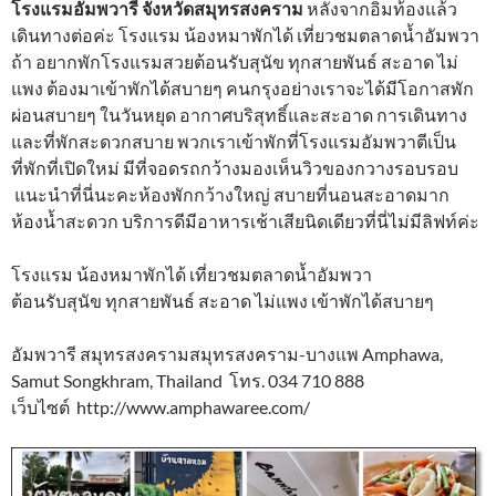
โรงแรมอัมพวารี จังหวัดสมุทรสงคราม
หลังจากอิ่มท้องแล้ว
เดินทางต่อค่ะ โรงแรม น้องหมาพักได้ เที่ยวชมตลาดน้ำอัมพวา
ถ้า อยากพักโรงแรมสวยต้อนรับสุนัข ทุกสายพันธ์ สะอาด ไม่
แพง ต้องมาเข้าพักได้สบายๆ คนกรุงอย่างเราจะได้มีโอกาสพัก
ผ่อนสบายๆ ในวันหยุด อากาศบริสุทธิ์และสะอาด การเดินทาง
และที่พักสะดวกสบาย พวกเราเข้าพักที่โรงแรมอัมพวาตีเป็น
ที่พักที่เปิดใหม่ มีที่จอดรถกว้างมองเห็นวิวของกวางรอบรอบ
แนะนำที่นี่นะคะห้องพักกว้างใหญ่ สบายที่นอนสะอาดมาก
ห้องน้ำสะดวก บริการดีมีอาหารเช้าเสียนิดเดียวที่นี่ไม่มีลิฟท์ค่ะ
โรงแรม น้องหมาพักได้ เที่ยวชมตลาดน้ำอัมพวา
ต้อนรับสุนัข ทุกสายพันธ์ สะอาด ไม่แพง เข้าพักได้สบายๆ
อัมพวารี สมุทรสงครามสมุทรสงคราม-บางแพ Amphawa,
Samut Songkhram, Thailand โทร. 034 710 888
เว็บไซต์ http://www.amphawaree.com/