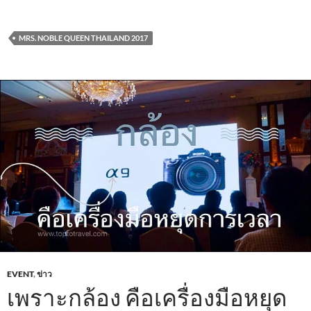
ac
w
m
h
n
h
e
itt
ail
at
e
ar
MRS. NOBLE QUEEN THAILAND 2017
b
er
s
e
o
A
o
p
k
p
EVENT
,
ข่าว
เพราะกล้อง คือเครื่องมือหยุด