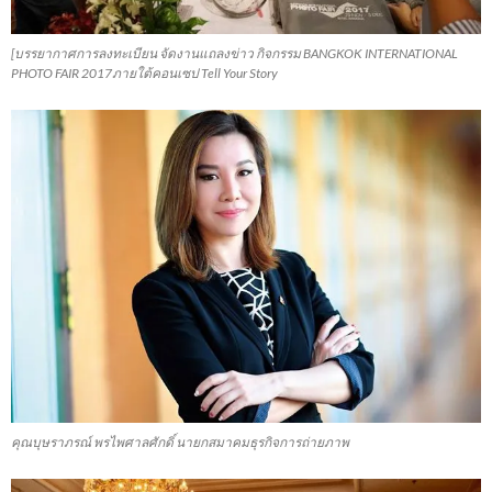
[บรรยากาศการลงทะเบียน จัดงานแถลงข่าว กิจกรรม BANGKOK INTERNATIONAL
PHOTO FAIR 2017ภายใต้คอนเซป Tell Your Story
คุณบุษราภรณ์ พรไพศาลศักดิ์ นายกสมาคมธุรกิจการถ่ายภาพ