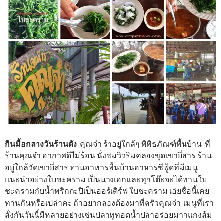
กินมื้อกลางวันร้านดัง
คุณจ๋า ร้าอยู่ใกล้ๆ พิพิธภัณฑ์พื้นบ้าน ที่
ร้านคุณจ๋า อากาศดีไม่ร้อน นั่งชมวิวริมคลองขุดเขายี่สาร ร้าน
อยู่ใกล้วัดเขายี่สาร ทานอาหารพื้นบ้านอาหารซีฟู้ดที่มีเมนู
แนะนำอย่างใบชะคราม เป็นนางเอกและทุกโต๊ะจะได้ทานใบ
ชะครามกับน้ำพริกกะปิเป็นออร์เดิร์ฟ ใบชะคราม เอ่ยชื่อนี้เคย
ทานกันหรือเปล่าคะ ถ้าอยากลองต้องมาที่ครัวคุณจ๋า เมนูที่เรา
สั่งกันวันนี้มีหลายอย่างเช่นปลาทูทอดน้ำปลาอร่อยมากแกงส้ม