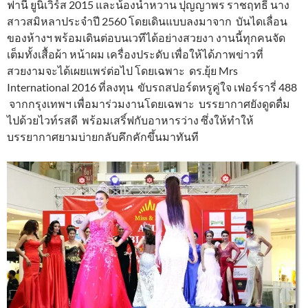
ฟานี่ ยูนิเวิร์ส 2015 และน้องน้ำหวาน ปุญญาพร ราชฤทธิ์ นาง
สาวสมิหลาประจำปี 2560 โดยเดินแบบลงมาจาก บันไดเลื่อน
ของห้างฯ พร้อมเดินต่อบนเวทีได้อย่างสวยงา งานนี้ทุกคนจัด
เต็มทั้งเสื้อผ้า หน้าผม เครื่องประดับ เพื่อให้ได้ภาพข่าวที่
สวยงามจะได้เผยแพร่ต่อไป โดยเฉพาะ ดร.ยุ้ย Mrs
International 2016 ที่ลงทุน ขับรถสปอร์ตหรูคู่ใจ เฟอร์รารี่ 488
จากกรุงเทพฯ เพื่อมาร่วมงานโดยเฉพาะ บรรยากาศยังดูดดื่ม
ไปด้วยไวท์รสดี พร้อมเสริ์ฟกับอาหารว่าง ซึ่งให้ทำให้
บรรยากาศยามบ่ายกลับคึกคักขึ้นมาทันที