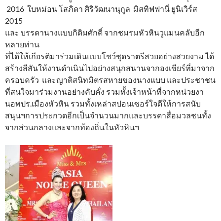
2016 ใบหม่อน โสภิดา ศิริวัฒนานุกูล มิสทิฟฟานี่ ยูนิเวิร์ส
2015
และ บรรดานางแบบกิติมศักดิ์ จากชมรมหัวหินวูแมนคลับอีก
หลายท่าน
ที่ได้ให้เกียรติมาร่วมเดินแบบโชว์ชุดราตรีสวยอย่างสวยงาม ได้
สร้างสีสันให้งานดำเนินไปอย่างสนุกสนานจากองเชียร์ที่มาจาก
ครอบครัว และญาติสนิทมิตรสหายของนางแบบ และประชาชน
ที่สนใจมาร่วมงานอย่างคับคั่ง รวมทั้งเจ้าหน้าที่จากหน่วยงา
นอพปร.เมืองหัวหิน รวมทั้งเหล่าสปอนเซอร์ใจดีให้การสนับ
สนุนฯการประกวดอีกเป็นจำนวนมากและบรรดาสื่อมวลชนทั้ง
จากส่วนกลางและจากท้องถิ่นในหัวหินฯ