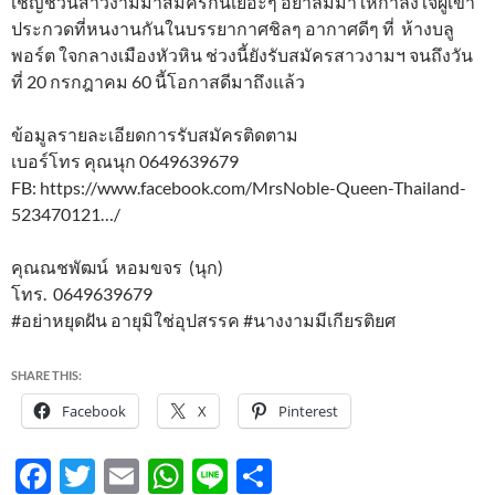
เชิญชวนสาวงามมาสมัครกันเยอะๆ อย่าลืมมาให้กำลังใจผู้เข้า
ประกวดที่หนงานกันในบรรยากาศชิลๆ อากาศดีๆ ที่ ห้างบลู
พอร์ต ใจกลางเมืองหัวหิน ช่วงนี้ยังรับสมัครสาวงามฯ จนถึงวัน
ที่ 20 กรกฎาคม 60 นี้โอกาสดีมาถึงแล้ว
ข้อมูลรายละเอียดการรับสมัครติดตาม
เบอร์โทร คุณนุก 0649639679
FB: https://www.facebook.com/MrsNoble-Queen-Thailand-
523470121…/
คุณณชพัฒน์ หอมขจร (นุก)
โทร. 0649639679
#อย่าหยุดฝัน อายุมิใช่อุปสรรค #นางงามมีเกียรติยศ
SHARE THIS:
Facebook
X
Pinterest
F
T
E
W
Li
S