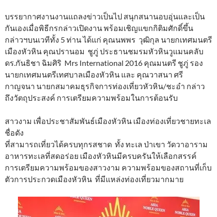
บรรยากาศงานงานแถลงข่าวเป็นไป สนุกสนานอบอุ่นและเป็น
กันเองเมื่อพิธีกรกล่าวเปิดงาน พร้อมเชิญแขกกิติมศักดิ์ขึ้น
กล่าวฯบนเวทีทั้ง 5 ท่าน ได้แก่ คุณนพพร วุฒิกุล นายกเทศมนตรี
เมืองหัวหิน คุณปรานอม ชูภู่ ประธานชมรมหัวหินวูแมนคลับ
ดร.กันธิชา ฉิมศิริ Mrs International 2016 คุณมนตรี ชูภู่ รอง
นายกเทศมนตรีเทศบาลเมืองหัวหิน และ คุณวาสนา ศรี
กาญจนา นายกสมาคมธุรกิจการท่องเที่ยวหัวหิน/ชะอำ กล่าว
ถึงวัตถุประสงค์ การเตรียมความพร้อมในการต้อนรับ
สาวงาม เพื่อประชาสัมพันธ์เมืองหัวหิน เมืองท่องเที่ยวชายทะเล
ชื่อดัง
ที่สามารถเที่ยวได้ครบทุกรสชาด ทั้ง ทะเล ป่าเขา วัดวาอาราม
อาหารทะเลที่สดอร่อย เมืองหัวหินมีครบครันให้เลือกสรรค์
การเตรียมความพร้อมของสาวงาม ความพร้อมของสถานที่เก็บ
ตัวการประกวดเมืองหัวหิน ที่มีแหล่งท่องเที่ยวมากมาย