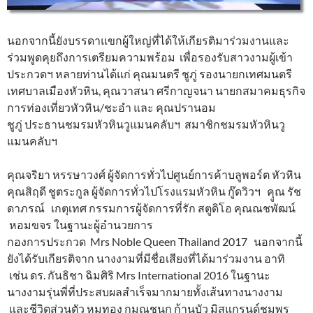
นอกจากนี้ยังบรรดาแขกผู้ใหญ่ที่ได้ให้เกียรติมาร่วมงานและ
ร่วมพูดคุยถึงการเตรียมความพร้อม เพื่อรองรับสาวงามผู้เข้า
ประกวดฯ หลายท่านได้แก่ คุณมนตรี ชูภู่ รองนายกเทศมนตรี
เทศบาลเมืองหัวหิน, คุณวาสนา ศรีกาญจนา นายกสมาคมธุรกิจ
การท่องเที่ยวหัวหิน/ชะอำ และ คุณปรานอม
ชูภู่ ประธานชมรมหัวหินวูแมนคลับฯ สมาชิกชมรมหัวหินวู
แมนคลับฯ
คุณจริยา หรรษาวงศ์ ผู้จัดการทั่วไปศูนย์การค้าบลูพอร์ต หัวหิน
คุณสิฤดี ชูตระกูล ผู้จัดการทั่วไปโรงแรมหัวหิน กู๊ดวิวฯ คุูณ รัช
ดาภรณ์ เกตุเทศ กรรมการผู้จัดการที่รัก สตูดิโอ คุณณชพัฒน์
หอมขจร ในฐานะผู้อำนวยการ
กองการประกวด Mrs Noble Queen Thailand 2017 นอกจากนี้
ยังได้รับเกียรติจาก นางงามที่มีชื่อเสียงที่ได้มาร่วมงาน อาทิ
เช่น ดร. กันธิชา ฉิมศิริ Mrs International 2016 ในฐานะ
นางงามรุ่นพี่ที่ประสบผลสำเร็จมากมายทั้งเส้นทางนางงาม
และชีวิตส่วนตัว หมูทอง กมณชนก ก้านบัว มิสแกรนด์ชุมพร