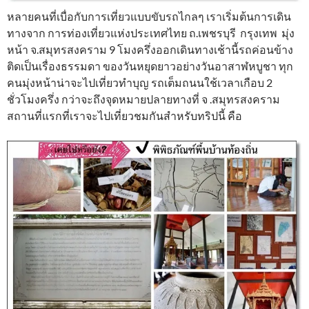
หลายคนที่เบื่อกับการเที่ยวแบบขับรถไกลๆ เราเริ่มต้นการเดิน
ทางจาก การท่องเที่ยวแห่งประเทศไทย ถ.เพชรบุรี กรุงเทพ มุ่ง
หน้า จ.สมุทรสงคราม 9 โมงครึ่งออกเดินทางเช้านี้รถค่อนข้าง
ติดเป็นเรื่องธรรมดา ของวันหยุดยาวอย่างวันอาสาฬหบูชา ทุก
คนมุ่งหน้าน่าจะไปเที่ยวทำบุญ รถเต็มถนนใช้เวลาเกือบ 2
ชั่วโมงครึ่ง กว่าจะถึงจุดหมายปลายทางที่ จ .สมุทรสงคราม
สถานที่แรกที่เราจะไปเที่ยวชมกันสำหรับทริปนี้ คือ