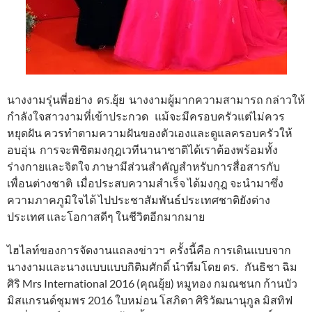
นางงามรุ่นพี่อย่าง ดร.ยุ้ย นางงามผู้มากความสามารถ กล่าวให้
กำลังใจสาวงามที่เข้าประกวด แม้จะมีครอบครัวแต่ไม่ควร
หยุดฝัน ควรทำตามความฝันของตัวเองและดูแลครอบครัวให้
อบอุ่น การจะพิชิตมงกุฎเวทีนานาชาติได้เราต้องพร้อมทั้ง
ร่างกายและจิตใจ ภาษามีส่วนสำคัญสำหรับการสื่อสารกับ
เพื่อนต่างชาติ เมื่อประสบความสำเร็จ ได้มงกุฎ จะนำมาซึ่ง
ความภาคภูมิใจได้ ไปประชาสัมพันธ์ประเทศชาติยังต่าง
ประเทศ และโอกาสดีๆ ในชีวิตอีกมากมาย
ไฮไลท์ของการจัดงานแถลงข่าวฯ ครั้งนี้คือ การเดินแบบจาก
นางงามและนางแบบแบบกิติมศักดิ์ นำทีมโดย ดร. กันธิชา ฉิม
ศิริ Mrs International 2016 (คุณยุ้ย) หมูทอง กมณชนก ก้านบัว
มิสแกรนด์ชุมพร 2016 ใบหม่อน โสภิดา ศิริวัฒนานุกูล มิสทิฟ