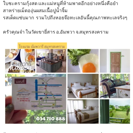
ใบชะครามกุ้งสด และแม่หนูที่ห้ามพาดอีกอย่างหนึ่งคือยำ
สาหร่ายเม็ดองุ่นผสมเนื้อปูน้ำจิ้ม
รสเด็ดแซ่บมาก รวมไปถึงหอยจ๊อทะเลอันนี้คุณภาพทะเลจริงๆ
ครัวคุณจ๋า ในวัดเขายี่สาร อ.อัมพวา จ.สมุทรสงคราม