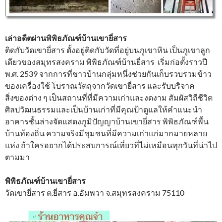
เล่าอดีตผ่านพิพิธภัณฑ์บ้านเขายี่สาร
ติดกับวัดเขายี่สาร ตั้งอยู่ติดกับวัดที่อยู่บนภูเขาหิน เป็นภูเขาลูก
เดียวของสมุทรสงคราม พิพิธภัณฑ์บ้านยี่สาร เริ่มก่อตั้งราวปี
พ.ศ. 2539 จากการที่ชาวบ้านกลุ่มหนึ่งช่วยกันเก็บรวบรวมข้าว
ของเครื่องใช้ โบราณวัตถุจากวัดเขายี่สาร และรับบริจาค
สิ่งของต่าง ๆ เป็นสถานที่ที่มีความเก่าและงดงาม สัมผัสวิถีชีวิต
ศิลปวัฒนธรรมและเป็นบ้านเก่าที่มีคุณป้าดูแลให้คำแนะนำ
อาคารชั้นล่างจัดแสดงภูมิปัญญาบ้านเขายี่สาร พิพิธภัณฑ์พื้น
บ้านท้องถิ่น ความจริงมีชุมชนที่มีความเก่าแก่มากมายหลาย
แห่ง ถ้าใครอยากได้ประสบการณ์เที่ยวที่ไม่เหมือนทุกวันที่น่าไป
ตามมา
พิพิธภัณฑ์บ้านเขายี่สาร
วัดเขายี่สาร ต.ยี่สาร อ.อัมพวา จ.สมุทรสงคราม 75110