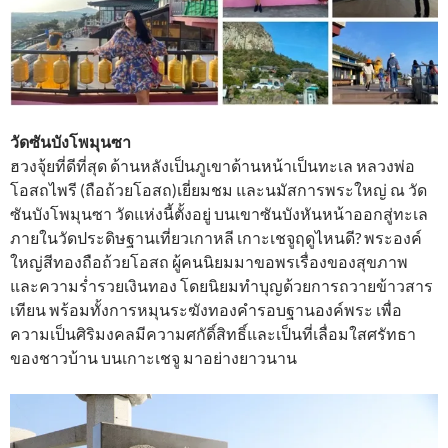
วัดซันบังโพมุนซา
ฮวงจุ้ยที่ดีที่สุด ด้านหลังเป็นภูเขาด้านหน้าเป็นทะเล หลวงพ่อ
โอสถไพรี (ถือถ้วยโอสถ)เยี่ยมชม และนมัสการพระใหญ่ ณ วัด
ซันบังโพมุนซา วัดแห่งนี้ตั้งอยู่ บนเขาซันบังหันหน้าออกสู่ทะเล
ภายในวัดประดิษฐานเที่ยวเกาหลี เกาะเชจูฤดูไหนดี? พระองค์
ใหญ่สีทองถือถ้วยโอสถ ผู้คนนิยมมาขอพรเรื่องของสุขภาพ
และความร่ำรวยเงินทอง โดยนิยมทำบุญด้วยการถวายข้าวสาร
เทียน พร้อมทั้งการหมุนระฆังทองคำรอบฐานองค์พระ เพื่อ
ความเป็นศิริมงคลมีความศกัดิ์สิทธิ์และเป็นที่เลื่อมใสศรัทธา
ของชาวบ้าน บนเกาะเชจู มาอย่างยาวนาน