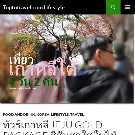
Skip
Search
Toptotravel.com Lifestyle
to
PRIMAR
content
MENU
FOOD AND DRINK
,
KOREA
,
LIFESTYLE
,
TRAVEL
ทัวร์เกาหลี JEJU GOLD