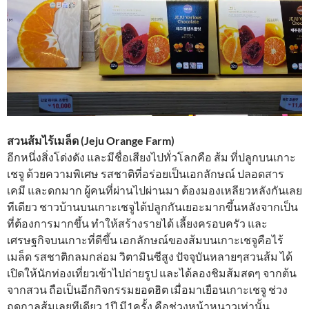
สวนส้มไร้เมล็ด (Jeju Orange Farm)
อีกหนึ่งสิ่งโด่งดัง และมีชื่อเสียงไปทั่วโลกคือ ส้ม ที่ปลูกบนเกาะ
เชจู ด้วยความพิเศษ รสชาติที่อร่อยเป็นเอกลักษณ์ ปลอดสาร
เคมี และดกมาก ผู้คนที่ผ่านไปผ่านมา ต้องมองเหลียวหลังกันเลย
ทีเดียว ชาวบ้านบนเกาะเชจูได้ปลูกกันเยอะมากขึ้นหลังจากเป็น
ที่ต้องการมากขึ้น ทำให้สร้างรายได้ เลี้ยงครอบครัว และ
เศรษฐกิจบนเกาะที่ดีขึ้น เอกลักษณ์ของส้มบนเกาะเชจูคือไร้
เมล็ด รสชาติกลมกล่อม วิตามินซีสูง ปัจจุบันหลายๆสวนส้ม ได้
เปิดให้นักท่องเที่ยวเข้าไปถ่ายรูป และได้ลองชิมส้มสดๆ จากต้น
จากสวน ถือเป็นอีกกิจกรรมยอดฮิต เมื่อมาเยือนเกาะเชจู ช่วง
ฤดูกาลส้มเลยทีเดียว 1ปี มี1ครั้ง คือช่วงหน้าหนาวเท่านั้น