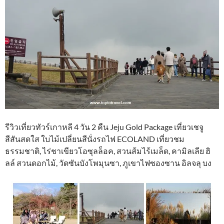
รีวิวเที่ยวทัวร์เกาหลี 4 วัน 2 คืน Jeju Gold Package เที่ยวเชจู
สีสันสดใส ใบไม้เปลี่ยนสีนั่งรถไฟ ECOLAND เที่ยวชม
ธรรมชาติ, ไร่ชาเขียวโอซุลล็อค, สวนส้มไร้เมล็ด, คามิลเลีย ฮิ
ลล์ สวนดอกไม้, วัดซันบังโพมุนซา, ภูเขาไฟซองซาน อิลจลุ บง