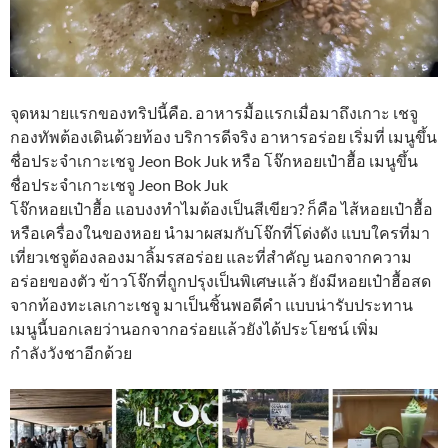
จุดหมายแรกของทริปนี้คือ. อาหารมื้อแรกเมื่อมาถึงเกาะ เชจู
กองทัพต้องเดินด้วยท้อง บริการดีจริง อาหารอร่อย เริ่มที่ เมนูขึ้น
ชื่อประจำเกาะเชจู Jeon Bok Juk หรือ โจ๊กหอยเป๋าฮื้อ เมนูขึ้น
ชื่อประจำเกาะเชจู Jeon Bok Juk
โจ๊กหอยเป๋าฮื้อ แอบงงทำไมต้องเป็นสีเขียว? ก็คือ ไส้หอยเป๋าฮื้อ
หรือเครื่องในของหอย นำมาผสมกับโจ๊กที่โด่งดัง แบบใครที่มา
เที่ยวเชจูต้องลองมาลิ้มรสอร่อย และที่สำคัญ นอกจากความ
อร่อยของตัว ข้าวโจ๊กที่ถูกปรุงเป็นพิเศษแล้ว ยังมีหอยเป๋าฮื้อสด
จากท้องทะเลเกาะเชจู มาเป็นชิ้นพอดีคำ แบบน่ารับประทาน
เมนูนี้บอกเลยว่านอกจากอร่อยแล้วยังได้ประโยชน์ เพิ่ม
กำลังวังชาอีกด้วย