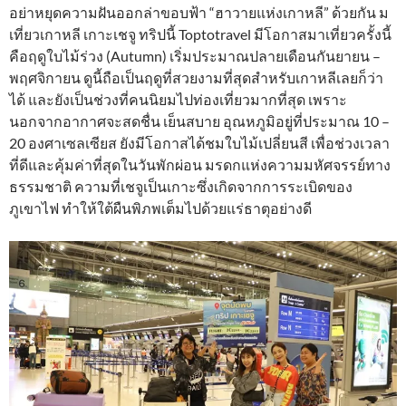
อย่าหยุดความฝันออกล่าขอบฟ้า “ฮาวายแห่งเกาหลี” ด้วยกัน ม
เที่ยวเกาหลี เกาะเชจู ทริปนี้ Toptotravel มีโอกาสมาเที่ยวครั้งนี้
คือฤดูใบไม้ร่วง (Autumn) เริ่มประมาณปลายเดือนกันยายน –
พฤศจิกายน ดูนี้ถือเป็นฤดูที่สวยงามที่สุดสำหรับเกาหลีเลยก็ว่า
ได้ และยังเป็นช่วงที่คนนิยมไปท่องเที่ยวมากที่สุด เพราะ
นอกจากอากาศจะสดชื่น เย็นสบาย อุณหภูมิอยู่ที่ประมาณ 10 –
20 องศาเซลเซียส ยังมีโอกาสได้ชมใบไม้เปลี่ยนสี เพื่อช่วงเวลา
ที่ดีและคุ้มค่าที่สุดในวันพักผ่อน มรดกแห่งความมหัศจรรย์ทาง
ธรรมชาติ ความที่เชจูเป็นเกาะซึ่งเกิดจากการระเบิดของ
ภูเขาไฟ ทำให้ใต้ผืนพิภพเต็มไปด้วยแร่ธาตุอย่างดี