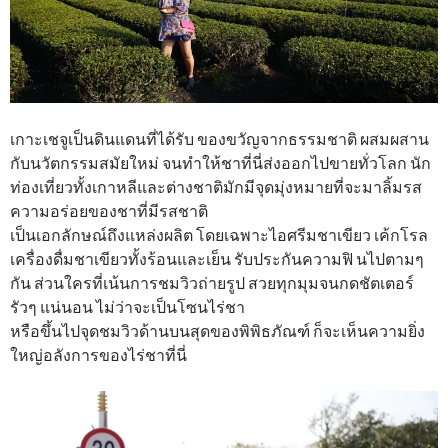
เกาะเชจูเป็นดินแดนที่ได้รับ ของขวัญจากธรรมชาติ ผสมผสาน
กับนวัตกรรมสมัยใหม่ จนทำให้ชาที่นี่ส่งออกไปขายทั่วโลก นัก
ท่องเที่ยวทั้งเกาหลีและต่างชาติมักมีจุดมุ่งหมายที่จะมาลิ้มรส
ความอร่อยของชาที่มีรสชาติ
เป็นเอกลักษณ์ถึงแหล่งผลิต โดยเฉพาะไอศรีมชาเขียว เค้กโรล
เครื่องดื่มชาเขียวทั้งร้อนและเย็น รับประกันความฟิ นไปตามๆ
กัน ส่วนใครที่เน้นการชมวิวถ่ายรูป สวยทุกมุมจนกดชัตเตอร์
รัวๆ แน่นอน ไม่ว่าจะเป็นโซนไร่ชา
หรือขึ้นไปจุดชมวิวด้านบนสุดของพิพิธภัณฑ์ ก็จะเห็นความยิ่ง
ใหญ่อลังการของไร่ชาที่นี่