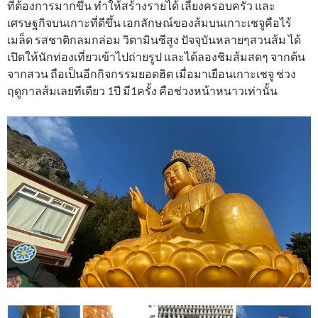
ที่ต้องการมากขึ้น ทำให้สร้างรายได้ เลี้ยงครอบครัว และ
เศรษฐกิจบนเกาะที่ดีขึ้น เอกลักษณ์ของส้มบนเกาะเชจูคือไร้
เมล็ด รสชาติกลมกล่อม วิตามินซีสูง ปัจจุบันหลายๆสวนส้ม ได้
เปิดให้นักท่องเที่ยวเข้าไปถ่ายรูป และได้ลองชิมส้มสดๆ จากต้น
จากสวน ถือเป็นอีกกิจกรรมยอดฮิต เมื่อมาเยือนเกาะเชจู ช่วง
ฤดูกาลส้มเลยทีเดียว 1ปี มี1ครั้ง คือช่วงหน้าหนาวเท่านั้น