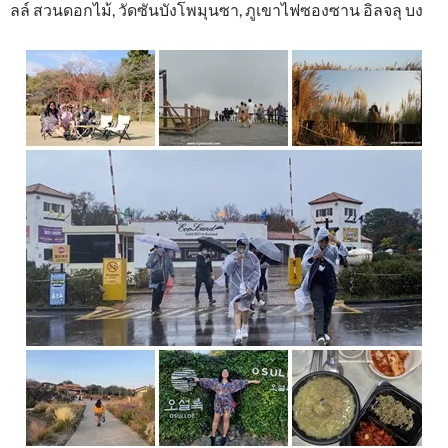
ลล์ สวนดอกไม้, วัดซันบังโพมุนซา, ภูเขาไฟซองซาน อิลจลุ บง