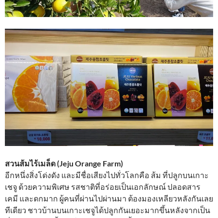
สวนส้มไร้เมล็ด (Jeju Orange Farm)
อีกหนึ่งสิ่งโด่งดัง และมีชื่อเสียงไปทั่วโลกคือ ส้ม ที่ปลูกบนเกาะ
เชจู ด้วยความพิเศษ รสชาติที่อร่อยเป็นเอกลักษณ์ ปลอดสาร
เคมี และดกมาก ผู้คนที่ผ่านไปผ่านมา ต้องมองเหลียวหลังกันเลย
ทีเดียว ชาวบ้านบนเกาะเชจูได้ปลูกกันเยอะมากขึ้นหลังจากเป็น