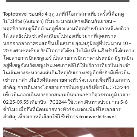
Toptotravel ชอบทั้ง 4 ฤดู แต่ที่มีโอกาสมาเที่ยวครั้งนี้คือฤดู
ใบไม้ร่วง (Autumn) เริ่มประมาณปลายเดือนกันยายน –
พฤศจิกายน ดูนี้ถือเป็นฤดูที่สวยงามที่สุดสำหรับเกาหลีเลยก็ว่า
ได้ และยังเป็นช่วงที่คนนิยมไปท่องเที่ยวมากที่สุดเพราะ
นอกจากอากาศจะสดชื่น เย็นสบาย อุณหภูมิอยู่ที่ประมาณ 10 –
20 องศาเซลเซียส ยังมีโอกาสได้ชมใบไม้เปลี่ยนสี ทริปนี้เดินทาง
โดยสายการบินเชจูแอร์ เป็นสายการบินราคาประหยัด มีฐานบิน
อยู่ที่เชจู จังหวัดเชจู ประเทศเกาหลีใต้ให้บริการเที่ยวบินประจำ
ในเส้นทางระหว่างแผ่นดินใหญ่กับเกาะเชจู อีกทั้งยังมีเที่ยวบิน
เช่าเหมาลำ เมื่อถึงที่นัดหมายทางทัวร์จะแจกแฟ้มที่ใส่เอกสาร
สำคัญ การเดินทางโดยสายการบินเชจูแอร์ เที่ยวบิน : 7C2244
เที่ยวบินออกเดินทางจากสนามบินนานาชาติสุวรรณภูมิ เวลา :
02.25-09.55 เที่ยวบิน : 7C2244 ใช้เวลาเดินทางประมาณ 5-6
ชั่วโมง เมื่อถึงที่นัดหมายทางทัวร์จะแจกแฟ้มที่ใส่เอกสาร
สำคัญ เที่ยวเกาหลีเลือกใช้ใช้บริการ
trueworld travel