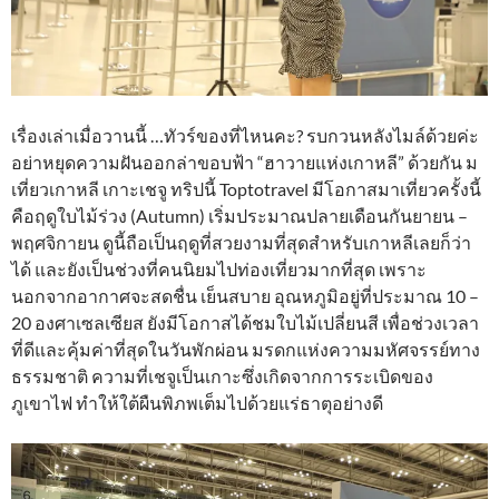
เรื่องเล่าเมื่อวานนี้ …ทัวร์ของที่ไหนคะ? รบกวนหลังไมล์ด้วยค่ะ
อย่าหยุดความฝันออกล่าขอบฟ้า “ฮาวายแห่งเกาหลี” ด้วยกัน ม
เที่ยวเกาหลี เกาะเชจู ทริปนี้ Toptotravel มีโอกาสมาเที่ยวครั้งนี้
คือฤดูใบไม้ร่วง (Autumn) เริ่มประมาณปลายเดือนกันยายน –
พฤศจิกายน ดูนี้ถือเป็นฤดูที่สวยงามที่สุดสำหรับเกาหลีเลยก็ว่า
ได้ และยังเป็นช่วงที่คนนิยมไปท่องเที่ยวมากที่สุด เพราะ
นอกจากอากาศจะสดชื่น เย็นสบาย อุณหภูมิอยู่ที่ประมาณ 10 –
20 องศาเซลเซียส ยังมีโอกาสได้ชมใบไม้เปลี่ยนสี เพื่อช่วงเวลา
ที่ดีและคุ้มค่าที่สุดในวันพักผ่อน มรดกแห่งความมหัศจรรย์ทาง
ธรรมชาติ ความที่เชจูเป็นเกาะซึ่งเกิดจากการระเบิดของ
ภูเขาไฟ ทำให้ใต้ผืนพิภพเต็มไปด้วยแร่ธาตุอย่างดี