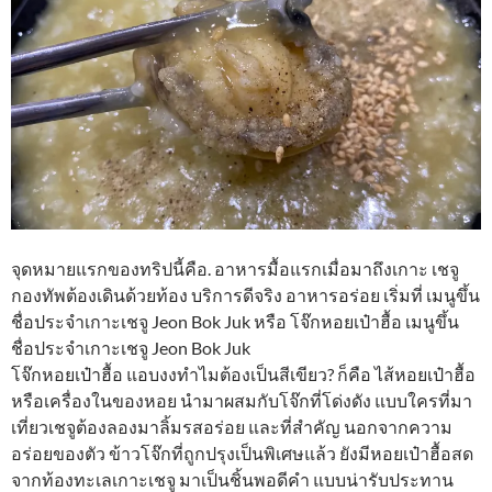
จุดหมายแรกของทริปนี้คือ. อาหารมื้อแรกเมื่อมาถึงเกาะ เชจู
กองทัพต้องเดินด้วยท้อง บริการดีจริง อาหารอร่อย เริ่มที่ เมนูขึ้น
ชื่อประจำเกาะเชจู Jeon Bok Juk หรือ โจ๊กหอยเป๋าฮื้อ เมนูขึ้น
ชื่อประจำเกาะเชจู Jeon Bok Juk
โจ๊กหอยเป๋าฮื้อ แอบงงทำไมต้องเป็นสีเขียว? ก็คือ ไส้หอยเป๋าฮื้อ
หรือเครื่องในของหอย นำมาผสมกับโจ๊กที่โด่งดัง แบบใครที่มา
เที่ยวเชจูต้องลองมาลิ้มรสอร่อย และที่สำคัญ นอกจากความ
อร่อยของตัว ข้าวโจ๊กที่ถูกปรุงเป็นพิเศษแล้ว ยังมีหอยเป๋าฮื้อสด
จากท้องทะเลเกาะเชจู มาเป็นชิ้นพอดีคำ แบบน่ารับประทาน