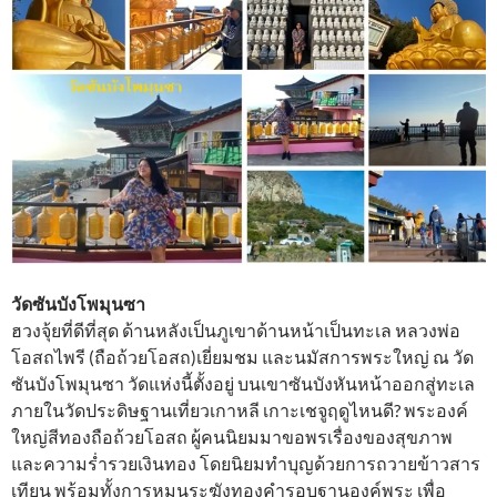
วัดซันบังโพมุนซา
ฮวงจุ้ยที่ดีที่สุด ด้านหลังเป็นภูเขาด้านหน้าเป็นทะเล หลวงพ่อ
โอสถไพรี (ถือถ้วยโอสถ)เยี่ยมชม และนมัสการพระใหญ่ ณ วัด
ซันบังโพมุนซา วัดแห่งนี้ตั้งอยู่ บนเขาซันบังหันหน้าออกสู่ทะเล
ภายในวัดประดิษฐานเที่ยวเกาหลี เกาะเชจูฤดูไหนดี? พระองค์
ใหญ่สีทองถือถ้วยโอสถ ผู้คนนิยมมาขอพรเรื่องของสุขภาพ
และความร่ำรวยเงินทอง โดยนิยมทำบุญด้วยการถวายข้าวสาร
เทียน พร้อมทั้งการหมุนระฆังทองคำรอบฐานองค์พระ เพื่อ