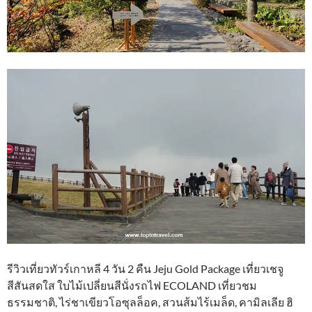
รีวิวเที่ยวทัวร์เกาหลี 4 วัน 2 คืน Jeju Gold Package เที่ยวเชจู
สีสันสดใส ใบไม้เปลี่ยนสีนั่งรถไฟ ECOLAND เที่ยวชม
ธรรมชาติ, ไร่ชาเขียวโอซุลล็อค, สวนส้มไร้เมล็ด, คามิลเลีย ฮิ