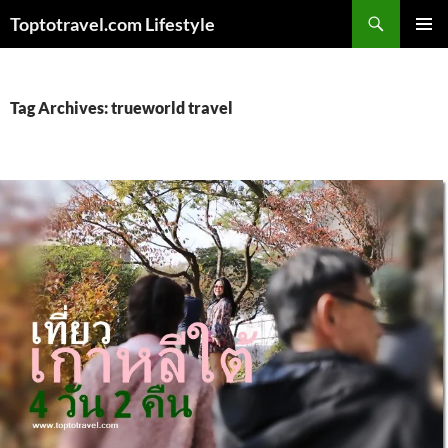
Skip
Search
Toptotravel.com Lifestyle
to
PRIMAR
content
MENU
Tag Archives: trueworld travel