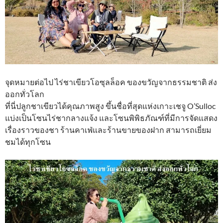
จุดหมายต่อไป ไร่ชาเขียวโอซุลล็อค ของขวัญจากธรรมชาติ ส่ง
ออกทั่วโลก
ที่นี่ปลูกชาเขียวได้คุณภาพสูง ขึ้นชื่อที่สุดแห่งเกาะเชจู O’Sulloc
แบ่งเป็นโซนไร่ชากลางแจ้ง และโซนพิพิธภัณฑ์ที่มีการจัดแสดง
เรื่องราวของชา ร้านคาเฟ่และร้านขายของฝาก สามารถเยี่ยม
ชมได้ทุกโซน