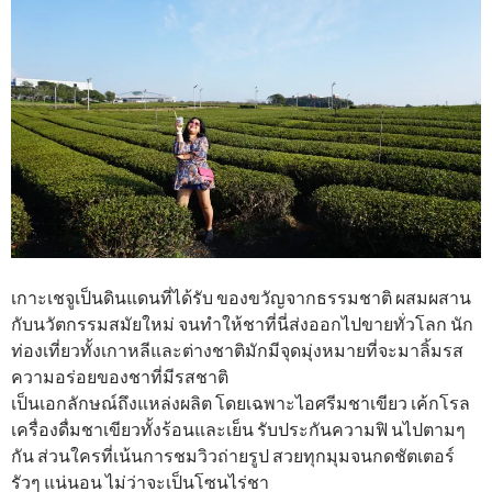
เกาะเชจูเป็นดินแดนที่ได้รับ ของขวัญจากธรรมชาติ ผสมผสาน
กับนวัตกรรมสมัยใหม่ จนทำให้ชาที่นี่ส่งออกไปขายทั่วโลก นัก
ท่องเที่ยวทั้งเกาหลีและต่างชาติมักมีจุดมุ่งหมายที่จะมาลิ้มรส
ความอร่อยของชาที่มีรสชาติ
เป็นเอกลักษณ์ถึงแหล่งผลิต โดยเฉพาะไอศรีมชาเขียว เค้กโรล
เครื่องดื่มชาเขียวทั้งร้อนและเย็น รับประกันความฟิ นไปตามๆ
กัน ส่วนใครที่เน้นการชมวิวถ่ายรูป สวยทุกมุมจนกดชัตเตอร์
รัวๆ แน่นอน ไม่ว่าจะเป็นโซนไร่ชา