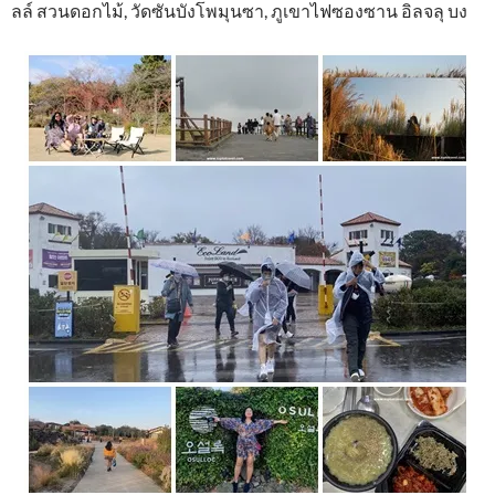
ลล์ สวนดอกไม้, วัดซันบังโพมุนซา, ภูเขาไฟซองซาน อิลจลุ บง