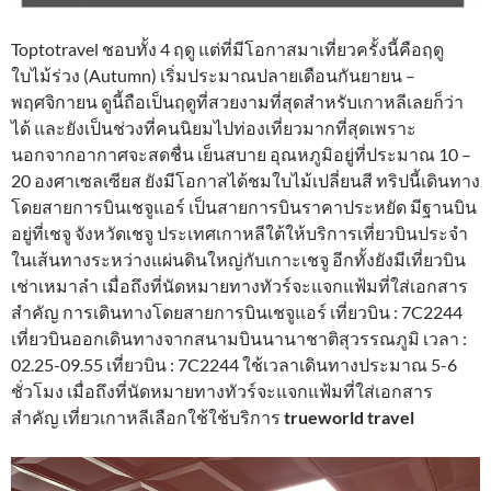
Toptotravel ชอบทั้ง 4 ฤดู แต่ที่มีโอกาสมาเที่ยวครั้งนี้คือฤดู
ใบไม้ร่วง (Autumn) เริ่มประมาณปลายเดือนกันยายน –
พฤศจิกายน ดูนี้ถือเป็นฤดูที่สวยงามที่สุดสำหรับเกาหลีเลยก็ว่า
ได้ และยังเป็นช่วงที่คนนิยมไปท่องเที่ยวมากที่สุดเพราะ
นอกจากอากาศจะสดชื่น เย็นสบาย อุณหภูมิอยู่ที่ประมาณ 10 –
20 องศาเซลเซียส ยังมีโอกาสได้ชมใบไม้เปลี่ยนสี ทริปนี้เดินทาง
โดยสายการบินเชจูแอร์ เป็นสายการบินราคาประหยัด มีฐานบิน
อยู่ที่เชจู จังหวัดเชจู ประเทศเกาหลีใต้ให้บริการเที่ยวบินประจำ
ในเส้นทางระหว่างแผ่นดินใหญ่กับเกาะเชจู อีกทั้งยังมีเที่ยวบิน
เช่าเหมาลำ เมื่อถึงที่นัดหมายทางทัวร์จะแจกแฟ้มที่ใส่เอกสาร
สำคัญ การเดินทางโดยสายการบินเชจูแอร์ เที่ยวบิน : 7C2244
เที่ยวบินออกเดินทางจากสนามบินนานาชาติสุวรรณภูมิ เวลา :
02.25-09.55 เที่ยวบิน : 7C2244 ใช้เวลาเดินทางประมาณ 5-6
ชั่วโมง เมื่อถึงที่นัดหมายทางทัวร์จะแจกแฟ้มที่ใส่เอกสาร
สำคัญ เที่ยวเกาหลีเลือกใช้ใช้บริการ
trueworld travel