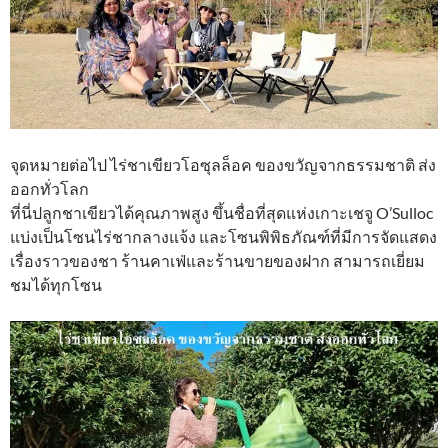
จุดหมายต่อไป ไร่ชาเขียวโอซุลล็อค ของขวัญจากธรรมชาติ ส่ง
ออกทั่วโลก
ที่นี่ปลูกชาเขียวได้คุณภาพสูง ขึ้นชื่อที่สุดแห่งเกาะเชจู O’Sulloc
แบ่งเป็นโซนไร่ชากลางแจ้ง และโซนพิพิธภัณฑ์ที่มีการจัดแสดง
เรื่องราวของชา ร้านคาเฟ่และร้านขายของฝาก สามารถเยี่ยม
ชมได้ทุกโซน