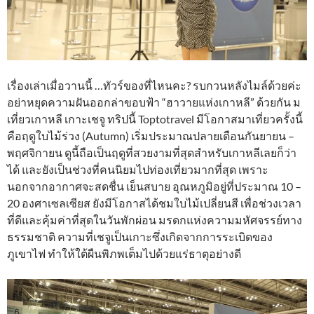
เรื่องเล่าเมื่อวานนี้ …ทัวร์ของที่ไหนคะ? รบกวนหลังไมล์ด้วยค่ะ
อย่าหยุดความฝันออกล่าขอบฟ้า “ฮาวายแห่งเกาหลี” ด้วยกัน ม
เที่ยวเกาหลี เกาะเชจู ทริปนี้ Toptotravel มีโอกาสมาเที่ยวครั้งนี้
คือฤดูใบไม้ร่วง (Autumn) เริ่มประมาณปลายเดือนกันยายน –
พฤศจิกายน ดูนี้ถือเป็นฤดูที่สวยงามที่สุดสำหรับเกาหลีเลยก็ว่า
ได้ และยังเป็นช่วงที่คนนิยมไปท่องเที่ยวมากที่สุด เพราะ
นอกจากอากาศจะสดชื่น เย็นสบาย อุณหภูมิอยู่ที่ประมาณ 10 –
20 องศาเซลเซียส ยังมีโอกาสได้ชมใบไม้เปลี่ยนสี เพื่อช่วงเวลา
ที่ดีและคุ้มค่าที่สุดในวันพักผ่อน มรดกแห่งความมหัศจรรย์ทาง
ธรรมชาติ ความที่เชจูเป็นเกาะซึ่งเกิดจากการระเบิดของ
ภูเขาไฟ ทำให้ใต้ผืนพิภพเต็มไปด้วยแร่ธาตุอย่างดี