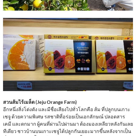
สวนส้มไร้เมล็ด (Jeju Orange Farm)
อีกหนึ่งสิ่งโด่งดัง และมีชื่อเสียงไปทั่วโลกคือ ส้ม ที่ปลูกบนเกาะ
เชจู ด้วยความพิเศษ รสชาติที่อร่อยเป็นเอกลักษณ์ ปลอดสาร
เคมี และดกมาก ผู้คนที่ผ่านไปผ่านมา ต้องมองเหลียวหลังกันเลย
ทีเดียว ชาวบ้านบนเกาะเชจูได้ปลูกกันเยอะมากขึ้นหลังจากเป็น