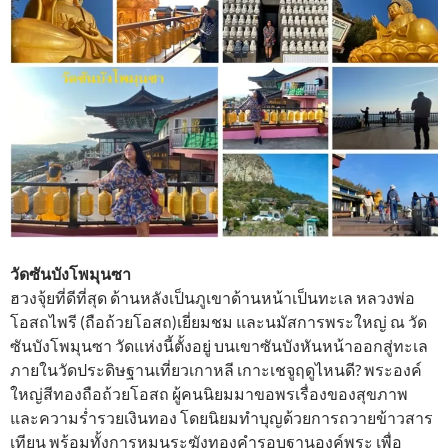
วัดซันบังโพมุนซา
ฮวงจุ้ยที่ดีที่สุด ด้านหลังเป็นภูเขาด้านหน้าเป็นทะเล หลวงพ่อ
โอสถไพรี (ถือถ้วยโอสถ)เยี่ยมชม และนมัสการพระใหญ่ ณ วัด
ซันบังโพมุนซา วัดแห่งนี้ตั้งอยู่ บนเขาซันบังหันหน้าออกสู่ทะเล
ภายในวัดประดิษฐานเที่ยวเกาหลี เกาะเชจูฤดูไหนดี? พระองค์
ใหญ่สีทองถือถ้วยโอสถ ผู้คนนิยมมาขอพรเรื่องของสุขภาพ
และความร่ำรวยเงินทอง โดยนิยมทำบุญด้วยการถวายข้าวสาร
เทียน พร้อมทั้งการหมุนระฆังทองคำรอบฐานองค์พระ เพื่อ