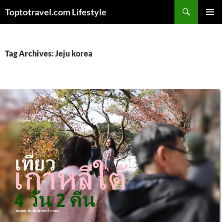
Skip
Search
Toptotravel.com Lifestyle
to
PRIMAR
content
MENU
Tag Archives: Jeju korea