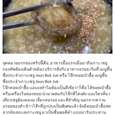
จุดหมายแรกของทริปนี้คือ. อาหารมื้อแรกเมื่อมาถึงเกาะ เชจู
กองทัพต้องเดินด้วยท้อง บริการดีจริง อาหารอร่อย เริ่มที่ เมนูขึ้น
ชื่อประจำเกาะเชจู Jeon Bok Juk หรือ โจ๊กหอยเป๋าฮื้อ เมนูขึ้น
ชื่อประจำเกาะเชจู Jeon Bok Juk
โจ๊กหอยเป๋าฮื้อ แอบงงทำไมต้องเป็นสีเขียว? ก็คือ ไส้หอยเป๋าฮื้อ
หรือเครื่องในของหอย นำมาผสมกับโจ๊กที่โด่งดัง แบบใครที่มา
เที่ยวเชจูต้องลองมาลิ้มรสอร่อย และที่สำคัญ นอกจากความ
อร่อยของตัว ข้าวโจ๊กที่ถูกปรุงเป็นพิเศษแล้ว ยังมีหอยเป๋าฮื้อสด
จากท้องทะเลเกาะเชจู มาเป็นชิ้นพอดีคำ แบบน่ารับประทาน