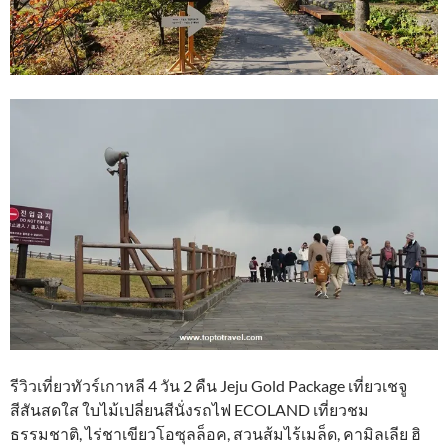
รีวิวเที่ยวทัวร์เกาหลี 4 วัน 2 คืน Jeju Gold Package เที่ยวเชจู
สีสันสดใส ใบไม้เปลี่ยนสีนั่งรถไฟ ECOLAND เที่ยวชม
ธรรมชาติ, ไร่ชาเขียวโอซุลล็อค, สวนส้มไร้เมล็ด, คามิลเลีย ฮิ