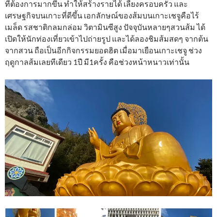
ที่ต้องการมากขึ้น ทำให้สร้างรายได้ เลี้ยงครอบครัว และ
เศรษฐกิจบนเกาะที่ดีขึ้น เอกลักษณ์ของส้มบนเกาะเชจูคือไร้
เมล็ด รสชาติกลมกล่อม วิตามินซีสูง ปัจจุบันหลายๆสวนส้ม ได้
เปิดให้นักท่องเที่ยวเข้าไปถ่ายรูป และได้ลองชิมส้มสดๆ จากต้น
จากสวน ถือเป็นอีกกิจกรรมยอดฮิต เมื่อมาเยือนเกาะเชจู ช่วง
ฤดูกาลส้มเลยทีเดียว 1ปี มี1ครั้ง คือช่วงหน้าหนาวเท่านั้น